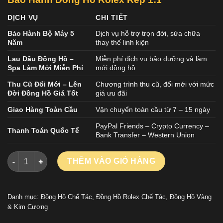
DỊCH VỤ
CHI TIẾT
Bảo Hành Bộ Máy 5
Dịch vụ hỗ trợ trọn đời, sửa chữa
Năm
thay thế linh kiện
Lau Dầu Đồng Hồ –
Miễn phí dịch vụ bảo dưỡng và làm
Spa Làm Mới Miễn Phí
mới đồng hồ
Thu Cũ Đổi Mới – Lên
Chương trình thu cũ, đổi mới với mức
Đời Đồng Hồ Giá Tốt
giá ưu đãi
Giao Hàng Toàn Cầu
Vận chuyển toàn cầu từ 7 – 15 ngày
PayPal Friends – Crypto Currency –
Thanh Toán Quốc Tế
Bank Transfer – Western Union
Đồng Hồ Rolex 1 1 Daytona Rainbow Độ Đá Quý Nhân Tạo Bọc
THÊM VÀO GIỎ HÀNG
Danh mục:
Đồng Hồ Chế Tác
,
Đồng Hồ Rolex Chế Tác
,
Đồng Hồ Vàng
& Kim Cương