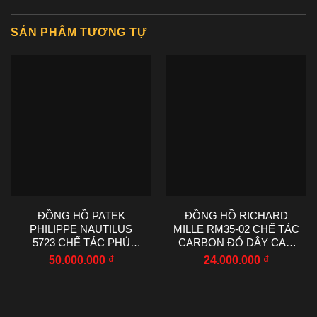
SẢN PHẨM TƯƠNG TỰ
ĐỒNG HỒ PATEK
ĐỒNG HỒ RICHARD
PHILIPPE NAUTILUS
MILLE RM35-02 CHẾ TÁC
5723 CHẾ TÁC PHỦ
CARBON ĐỎ DÂY CAO
VÀNG TRẮNG
SU NHÀ MÁY RM
50.000.000
₫
24.000.000
₫
SAPPHIRE TỔNG HỢP
44.5X50MM
40MM