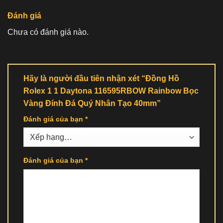
Đánh giá
Chưa có đánh giá nào.
Hãy là người đầu tiên nhận xét “Đồng Hồ
Rolex 1 1 Daytona 116595RBOW Rainbow Bọc
Vàng Đính Đá Quý Nhân Tạo 40mm”
Đánh giá của bạn
*
Đánh giá của bạn
*