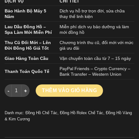
DỊCH VỤ
CHI TIẾT
Bảo Hành Bộ Máy 5
Dịch vụ hỗ trợ trọn đời, sửa chữa
Năm
thay thế linh kiện
Lau Dầu Đồng Hồ –
Miễn phí dịch vụ bảo dưỡng và làm
Spa Làm Mới Miễn Phí
mới đồng hồ
Thu Cũ Đổi Mới – Lên
Chương trình thu cũ, đổi mới với mức
Đời Đồng Hồ Giá Tốt
giá ưu đãi
Giao Hàng Toàn Cầu
Vận chuyển toàn cầu từ 7 – 15 ngày
PayPal Friends – Crypto Currency –
Thanh Toán Quốc Tế
Bank Transfer – Western Union
Đồng Hồ Rolex 1 1 Daytona 116595RBOW Rainbow Bọc Vàng Đ
THÊM VÀO GIỎ HÀNG
Danh mục:
Đồng Hồ Chế Tác
,
Đồng Hồ Rolex Chế Tác
,
Đồng Hồ Vàng
& Kim Cương