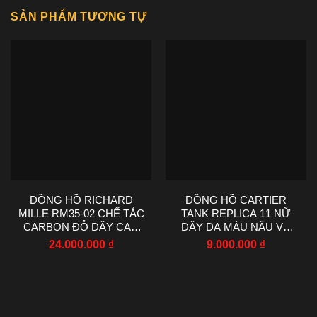
SẢN PHẨM TƯƠNG TỰ
ĐỒNG HỒ RICHARD
ĐỒNG HỒ CARTIER
MILLE RM35-02 CHẾ TÁC
TANK REPLICA 11 NỮ
CARBON ĐỎ DÂY CAO
DÂY DA MÀU NÂU VỎ
SU NHÀ MÁY RM
VÀNG HỒNG 22X29MM
24.000.000
₫
9.000.000
₫
44.5X50MM