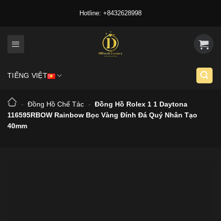
Skip
Hotline: +8432628998
to
content
TIẾNG VIỆT
-
Đồng Hồ Chế Tác
-
Đồng Hồ Rolex 1 1 Daytona
116595RBOW Rainbow Bọc Vàng Đính Đá Quý Nhân Tạo
40mm