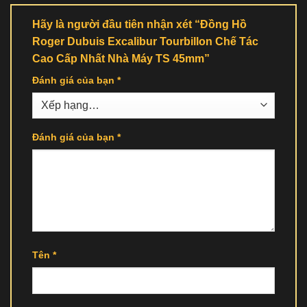
Hãy là người đầu tiên nhận xét “Đồng Hồ
Roger Dubuis Excalibur Tourbillon Chế Tác
Cao Cấp Nhất Nhà Máy TS 45mm”
Đánh giá của bạn
*
Đánh giá của bạn
*
Tên
*