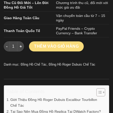
Thu Cũ Đổi Mới – Lên Đời
Chương trình thu cũ, đổi mới với
Đồng Hồ Giá Tốt
mức giá ưu đãi
Vận chuyển toàn cầu từ 7 – 15
Giao Hàng Toàn Cầu
ngày
PayPal Friends – Crypto
Thanh Toán Quốc Tế
Currency – Bank Transfer
Đồng Hồ Roger Dubuis Excalibur Tourbillon Chế Tác Cao Cấp
THÊM VÀO GIỎ HÀNG
Danh mục:
Đồng Hồ Chế Tác
,
Đồng Hồ Roger Dubuis Chế Tác
Table of Contents
Giới Thiệu Đồng Hồ Roger Dubuis Excalibur Tourbillon
Chế Tác
Tại Sao Nên Mua Đồng Hồ Replica Tại DWatch Factory?