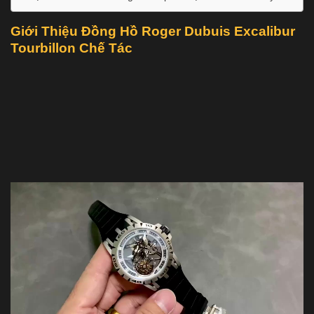
Giới Thiệu Đồng Hồ Roger Dubuis Excalibur
Tourbillon Chế Tác