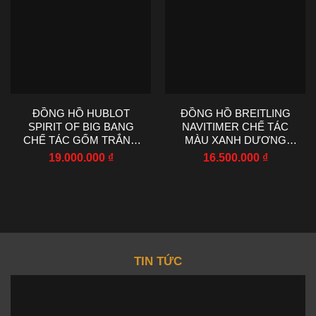
ĐỒNG HỒ HUBLOT
ĐỒNG HỒ BREITLING
SPIRIT OF BIG BANG
NAVITIMER CHẾ TÁC
CHẾ TÁC GỐM TRẮNG
MÀU XANH DƯƠNG
NHÀ MÁY AAA 42MM
MÁY CƠ EF FACTORY
19.000.000
₫
16.500.000
₫
43MM
TIN TỨC