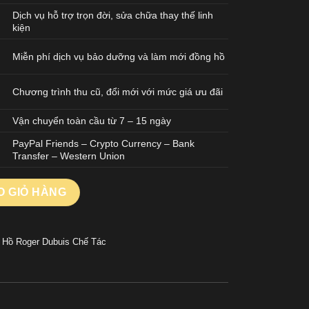
Dịch vụ hỗ trợ trọn đời, sửa chữa thay thế linh
kiện
Miễn phí dịch vụ bảo dưỡng và làm mới đồng hồ
Chương trình thu cũ, đổi mới với mức giá ưu đãi
Vận chuyển toàn cầu từ 7 – 15 ngày
PayPal Friends – Crypto Currency – Bank
Transfer – Western Union
bur Spider Titanium RDDBEX0545 Tourbillon Chế Tác BBR 45mm 
O GIỎ HÀNG
 Hồ Roger Dubuis Chế Tác