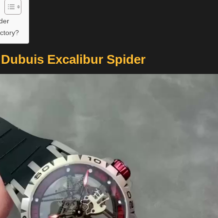
der
ctory?
Dubuis Excalibur Spider