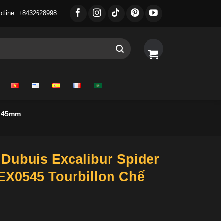
otline: +8432628998
R 45mm
Dubuis Excalibur Spider
X0545 Tourbillon Chế