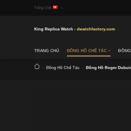
Skip
Tiếng Việt
to
content
King Replica Watch -
dwatchfactory.com
TRANG CHỦ
ĐỒNG HỒ CHẾ TÁC
ĐỒNG
-
Đồng Hồ Chế Tác
-
Đồng Hồ Roger Dubuis