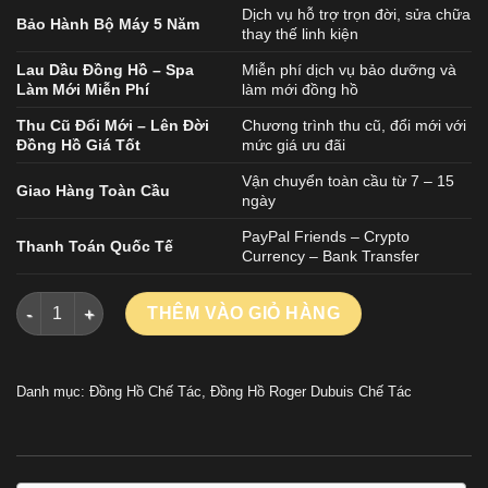
Dịch vụ hỗ trợ trọn đời, sửa chữa
Bảo Hành Bộ Máy 5 Năm
thay thế linh kiện
Lau Dầu Đồng Hồ – Spa
Miễn phí dịch vụ bảo dưỡng và
Làm Mới Miễn Phí
làm mới đồng hồ
Thu Cũ Đổi Mới – Lên Đời
Chương trình thu cũ, đổi mới với
Đồng Hồ Giá Tốt
mức giá ưu đãi
Vận chuyển toàn cầu từ 7 – 15
Giao Hàng Toàn Cầu
ngày
PayPal Friends – Crypto
Thanh Toán Quốc Tế
Currency – Bank Transfer
Đồng Hồ Roger Dubuis Excalibur Eon Gold RDDBEX0836 Tourb
THÊM VÀO GIỎ HÀNG
Danh mục:
Đồng Hồ Chế Tác
,
Đồng Hồ Roger Dubuis Chế Tác