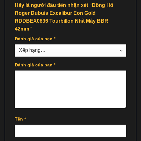
Hãy là người đầu tiên nhận xét “Đồng Hồ
Roger Dubuis Excalibur Eon Gold
RDDBEX0836 Tourbillon Nhà Máy BBR
42mm”
Đánh giá của bạn
*
Đánh giá của bạn
*
Tên
*