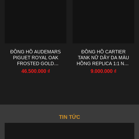
ĐỒNG HỒ AUDEMARS
ĐỒNG HỒ CARTIER
PIGUET ROYAL OAK
TANK NỮ DÂY DA MÀU
FROSTED GOLD
HỒNG REPLICA 1:1 NHÀ
15407BC PHỦ VÀNG
MÁY AF 22X29MM
46.500.000
₫
9.000.000
₫
TRẮNG 41MM
TIN TỨC