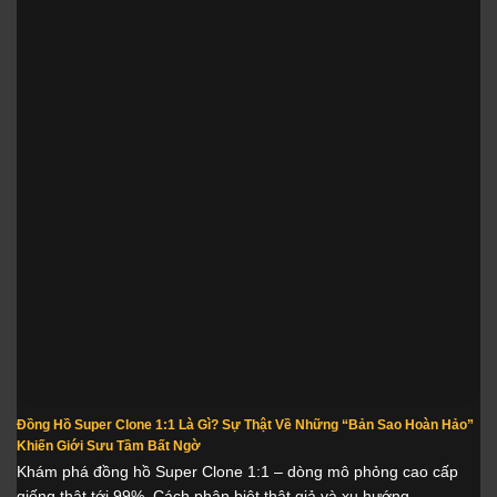
Đồng Hồ Super Clone 1:1 Là Gì? Sự Thật Về Những “Bản Sao Hoàn Hảo”
Khiến Giới Sưu Tầm Bất Ngờ
Khám phá đồng hồ Super Clone 1:1 – dòng mô phỏng cao cấp
giống thật tới 99%. Cách phân biệt thật giả và xu hướng...