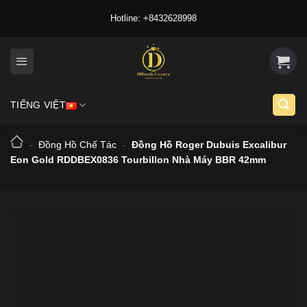
Skip
Hotline: +8432628998
to
content
TIẾNG VIỆT
-
Đồng Hồ Chế Tác
-
Đồng Hồ Roger Dubuis Excalibur
Eon Gold RDDBEX0836 Tourbillon Nhà Máy BBR 42mm