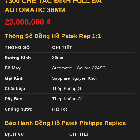
7300 CHẾ TÁC ĐÍNH FULL ĐÁ
AUTOMATIC 36MM
23.000.000
₫
Thông Số Đồng Hồ Patek Rep 1:1
THÔNG SỐ
CHI TIẾT
Đường Kính
36mm
Bộ Máy
Automatic – Calibre 324SC
Mặt Kính
Sapphire Nguyên Khối
Chất Liệu
Thép Không Gỉ
Dây Đeo
Thép Không Gỉ
Chống Nước
Rất Tốt
Bảo Hành Đồng Hồ Patek Philippe Replica
DỊCH VỤ
CHI TIẾT