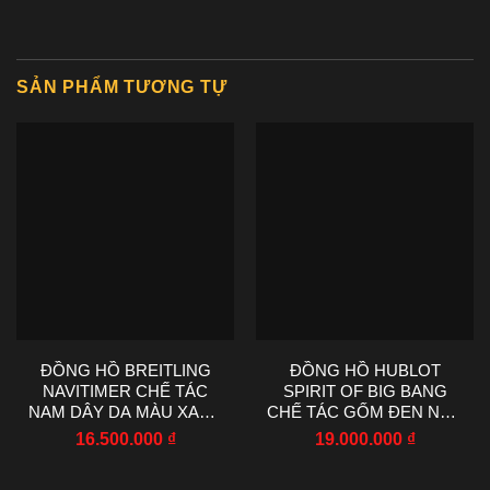
SẢN PHẨM TƯƠNG TỰ
ĐỒNG HỒ BREITLING
ĐỒNG HỒ HUBLOT
NAVITIMER CHẾ TÁC
SPIRIT OF BIG BANG
NAM DÂY DA MÀU XANH
CHẾ TÁC GỐM ĐEN NHÀ
NHÀ MÁY EF 43MM
MÁY AAA 42MM
16.500.000
₫
19.000.000
₫