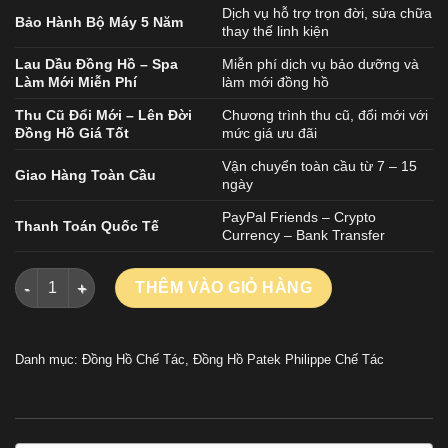
Dịch vụ hỗ trợ trọn đời, sửa chữa
Bảo Hành Bộ Máy 5 Năm
thay thế linh kiện
Lau Dầu Đồng Hồ – Spa
Miễn phí dịch vụ bảo dưỡng và
Làm Mới Miễn Phí
làm mới đồng hồ
Thu Cũ Đổi Mới – Lên Đời
Chương trình thu cũ, đổi mới với
Đồng Hồ Giá Tốt
mức giá ưu đãi
Vận chuyển toàn cầu từ 7 – 15
Giao Hàng Toàn Cầu
ngày
PayPal Friends – Crypto
Thanh Toán Quốc Tế
Currency – Bank Transfer
ĐỒNG HỒ PATEK PHILIPPE TWENTY 4 7300 CHẾ TÁC ĐÍNH FUL
THÊM VÀO GIỎ HÀNG
Danh mục:
Đồng Hồ Chế Tác
,
Đồng Hồ Patek Philippe Chế Tác