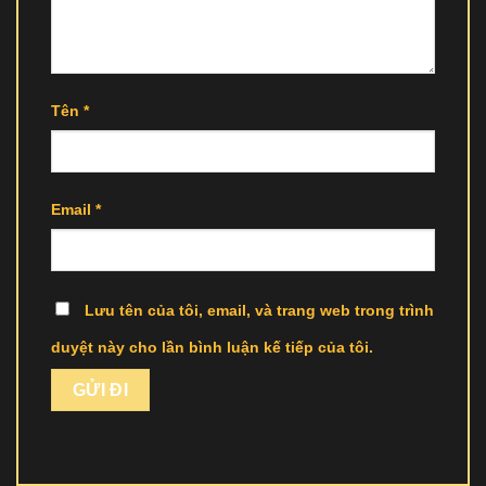
Tên
*
Email
*
Lưu tên của tôi, email, và trang web trong trình
duyệt này cho lần bình luận kế tiếp của tôi.