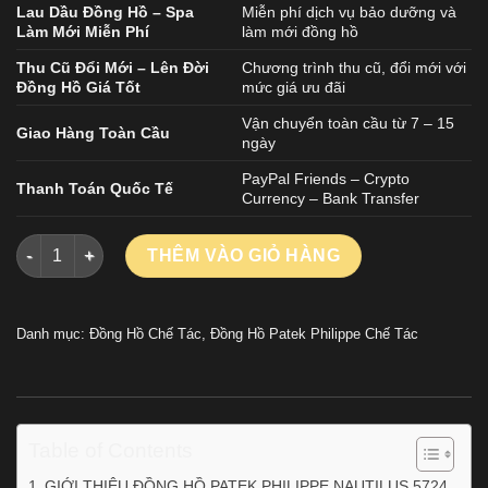
Lau Dầu Đồng Hồ – Spa
Miễn phí dịch vụ bảo dưỡng và
Làm Mới Miễn Phí
làm mới đồng hồ
Thu Cũ Đổi Mới – Lên Đời
Chương trình thu cũ, đổi mới với
Đồng Hồ Giá Tốt
mức giá ưu đãi
Vận chuyển toàn cầu từ 7 – 15
Giao Hàng Toàn Cầu
ngày
PayPal Friends – Crypto
Thanh Toán Quốc Tế
Currency – Bank Transfer
ĐỒNG HỒ PATEK PHILIPPE NAUTILUS 5724 REPLICA 11 MẶT 
THÊM VÀO GIỎ HÀNG
Danh mục:
Đồng Hồ Chế Tác
,
Đồng Hồ Patek Philippe Chế Tác
Table of Contents
GIỚI THIỆU ĐỒNG HỒ PATEK PHILIPPE NAUTILUS 5724