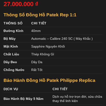
27.000.000
₫
Thông Số Đồng Hồ Patek Rep 1:1
THÔNG SỐ
CHI TIẾT
Đường Kính
40mm
Bộ Máy
Automatic – Calibre 240 SC ( Máy Khắc )
Mặt Kính
Sapphire Nguyên Khối
Chất Liệu
Thép Không Gỉ
Dây Đeo
Dây Da
Chống Nước
Rất Tốt
Bảo Hành Đồng Hồ Patek Philippe Replica
DỊCH VỤ
CHI TIẾT
Dịch vụ hỗ trợ trọn đời, sửa chữa
Bảo Hành Bộ Máy 5 Năm
thay thế linh kiện