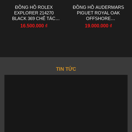
ĐỒNG HỒ ROLEX
ĐỒNG HỒ AUDERMARS
EXPLORER 214270
PIGUET ROYAL OAK
BLACK 369 CHẾ TÁC
OFFSHORE
NHÀ MÁY VS 36MM
SELFWINDING
16.500.000
₫
19.000.000
₫
CHRONOGRAPH
26470OR AP FACTORY
42MM
TIN TỨC