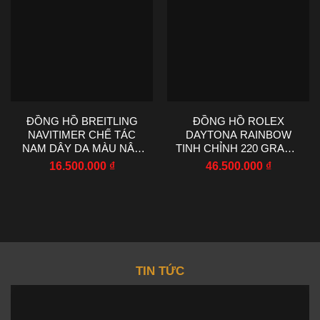
ĐỒNG HỒ BREITLING
ĐỒNG HỒ ROLEX
NAVITIMER CHẾ TÁC
DAYTONA RAINBOW
NAM DÂY DA MÀU NÂU
TINH CHỈNH 220 GRAMS
NHÀ MÁY EF 43MM
MOISSANITE RUBY
16.500.000
₫
46.500.000
₫
SAPPHIRE 40MM
TIN TỨC