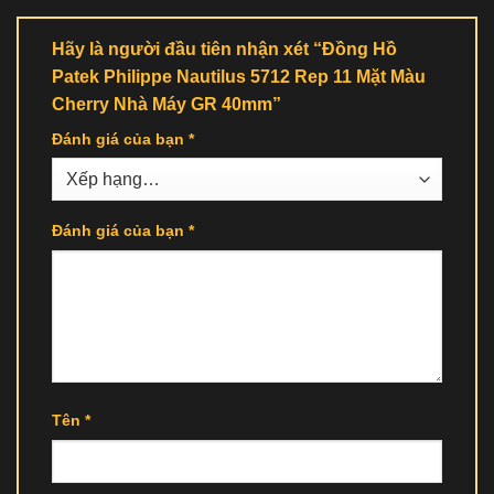
Hãy là người đầu tiên nhận xét “Đồng Hồ
Patek Philippe Nautilus 5712 Rep 11 Mặt Màu
Cherry Nhà Máy GR 40mm”
Đánh giá của bạn
*
Đánh giá của bạn
*
Tên
*