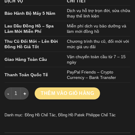
DỊCH VỤ
CHI TIẾT
Dịch vụ hỗ trợ trọn đời, sửa chữa
Bảo Hành Bộ Máy 5 Năm
thay thế linh kiện
Lau Dầu Đồng Hồ – Spa
Miễn phí dịch vụ bảo dưỡng và
Làm Mới Miễn Phí
làm mới đồng hồ
Thu Cũ Đổi Mới – Lên Đời
Chương trình thu cũ, đổi mới với
Đồng Hồ Giá Tốt
mức giá ưu đãi
Vận chuyển toàn cầu từ 7 – 15
Giao Hàng Toàn Cầu
ngày
PayPal Friends – Crypto
Thanh Toán Quốc Tế
Currency – Bank Transfer
Đồng Hồ Patek Philippe Nautilus 5712 Chế Tác Cao Cấp Mặt S
THÊM VÀO GIỎ HÀNG
Danh mục:
Đồng Hồ Chế Tác
,
Đồng Hồ Patek Philippe Chế Tác