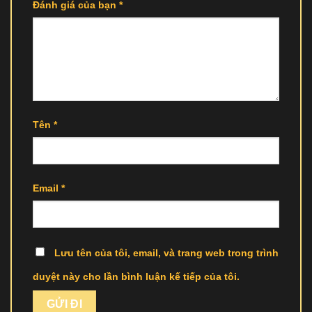
Đánh giá của bạn
*
Tên
*
Email
*
Lưu tên của tôi, email, và trang web trong trình
duyệt này cho lần bình luận kế tiếp của tôi.