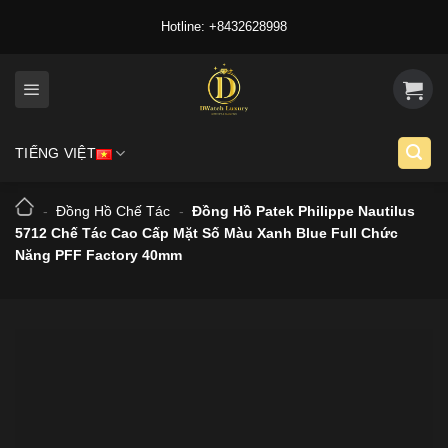
Skip
Hotline: +8432628998
to
content
TIẾNG VIỆT
-
Đồng Hồ Chế Tác
-
Đồng Hồ Patek Philippe Nautilus
5712 Chế Tác Cao Cấp Mặt Số Màu Xanh Blue Full Chức
Năng PFF Factory 40mm