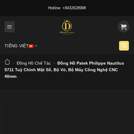
Skip
Hotline: +8432628998
to
content
TIẾNG VIỆT
-
Đồng Hồ Chế Tác
-
Đồng Hồ Patek Philippe Nautilus
5711 Tuỳ Chỉnh Mặt Số, Bộ Vỏ, Bộ Máy Công Nghệ CNC
40mm