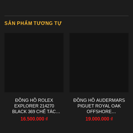
SẢN PHẨM TƯƠNG TỰ
ĐỒNG HỒ ROLEX
ĐỒNG HỒ AUDERMARS
EXPLORER 214270
PIGUET ROYAL OAK
BLACK 369 CHẾ TÁC
OFFSHORE
NHÀ MÁY VS 36MM
SELFWINDING
16.500.000
₫
19.000.000
₫
CHRONOGRAPH
26470OR AP FACTORY