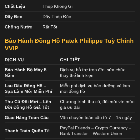
Chất Liệu
Thép Không Gỉ
Dây Đeo
Dây Thép Đúc
Chống Nước
Rất Tốt
Bảo Hành Đồng Hồ Patek Philippe Tuỳ Chỉnh
VVIP
DỊCH VỤ
CHI TIẾT
Bảo Hành Bộ Máy 5
Dịch vụ hỗ trợ trọn đời, sửa chữa
Năm
thay thế linh kiện
Lau Dầu Đồng Hồ –
Miễn phí dịch vụ bảo dưỡng và làm
Spa Làm Mới Miễn Phí
mới đồng hồ
Thu Cũ Đổi Mới – Lên
Chương trình thu cũ, đổi mới với mức
Đời Đồng Hồ Giá Tốt
giá ưu đãi
Giao Hàng Toàn Cầu
Vận chuyển toàn cầu từ 7 – 15 ngày
PayPal Friends – Crypto Currency –
Thanh Toán Quốc Tế
Bank Transfer – Western Union