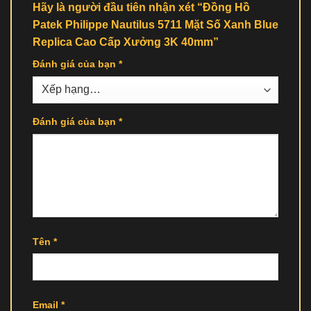
Hãy là người đầu tiên nhận xét “Đồng Hồ
Patek Philippe Nautilus 5711 Mặt Số Xanh Blue
Replica Cao Cấp Xưởng 3K 40mm”
Đánh giá của bạn
*
Đánh giá của bạn
*
Tên
*
Email
*