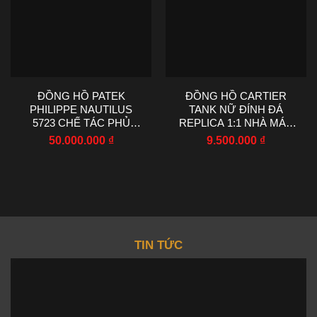
ĐỒNG HỒ PATEK
ĐỒNG HỒ CARTIER
PHILIPPE NAUTILUS
TANK NỮ ĐÍNH ĐÁ
5723 CHẾ TÁC PHỦ
REPLICA 1:1 NHÀ MÁY
VÀNG TRẮNG
AF 22X29MM
50.000.000
₫
9.500.000
₫
SAPPHIRE TỔNG HỢP
40MM
TIN TỨC