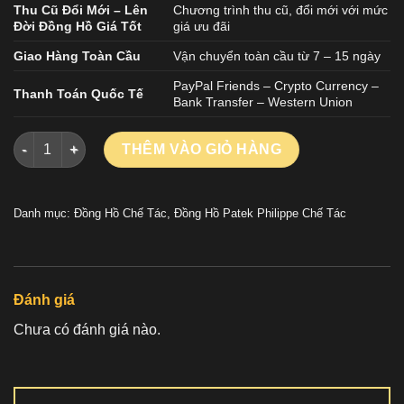
Thu Cũ Đổi Mới – Lên
Chương trình thu cũ, đổi mới với mức
Đời Đồng Hồ Giá Tốt
giá ưu đãi
Giao Hàng Toàn Cầu
Vận chuyển toàn cầu từ 7 – 15 ngày
PayPal Friends – Crypto Currency –
Thanh Toán Quốc Tế
Bank Transfer – Western Union
Đồng Hồ Patek Philippe Nautilus 5711-1P 40th Anniversary Ch
THÊM VÀO GIỎ HÀNG
Danh mục:
Đồng Hồ Chế Tác
,
Đồng Hồ Patek Philippe Chế Tác
Đánh giá
Chưa có đánh giá nào.