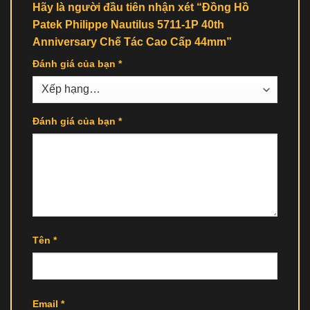
Hãy là người đầu tiên nhận xét “Đồng Hồ
Patek Philippe Nautilus 5711-1P 40th
Anniversary Chế Tác Cao Cấp 44mm”
Đánh giá của bạn
*
Đánh giá của bạn
*
Tên
*
Email
*