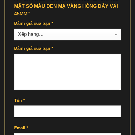
MẶT SỐ MÀU ĐEN MẠ VÀNG HỒNG DÂY VẢI
45MM”
Đánh giá của bạn
*
Đánh giá của bạn
*
Tên
*
Email
*