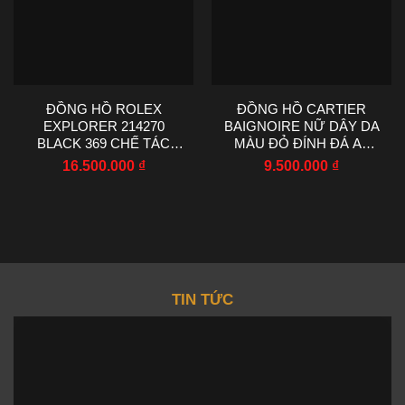
ĐỒNG HỒ ROLEX
ĐỒNG HỒ CARTIER
EXPLORER 214270
BAIGNOIRE NỮ DÂY DA
BLACK 369 CHẾ TÁC
MÀU ĐỎ ĐÍNH ĐÁ AF
NHÀ MÁY VS 36MM
FACTORY 23X31MM
16.500.000
₫
9.500.000
₫
TIN TỨC