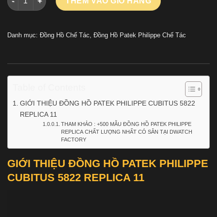
THÊM VÀO GIỎ HÀNG
Danh mục:
Đồng Hồ Chế Tác
,
Đồng Hồ Patek Philippe Chế Tác
Table of Contents
GIỚI THIỆU ĐỒNG HỒ PATEK PHILIPPE CUBITUS 5822
REPLICA 11
THAM KHẢO : +500 MẪU ĐỒNG HỒ PATEK PHILIPPE
REPLICA CHẤT LƯỢNG NHẤT CÓ SẴN TẠI DWATCH
FACTORY
GIỚI THIỆU ĐỒNG HỒ PATEK PHILIPPE
CUBITUS 5822 REPLICA 11