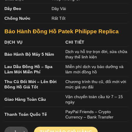
Dây Đeo
Dây Vải
Chống Nước
Rất Tốt
Bảo Hành Đồng Hồ Patek Philippe Replica
DỊCH VỤ
CHI TIẾT
Dịch vụ hỗ trợ trọn đời, sửa chữa
Bảo Hành Bộ Máy 5 Năm
thay thế linh kiện
Lau Dầu Đồng Hồ – Spa
Miễn phí dịch vụ bảo dưỡng và
Làm Mới Miễn Phí
làm mới đồng hồ
Thu Cũ Đổi Mới – Lên Đời
Chương trình thu cũ, đổi mới với
Đồng Hồ Giá Tốt
mức giá ưu đãi
Vận chuyển toàn cầu từ 7 – 15
Giao Hàng Toàn Cầu
ngày
PayPal Friends – Crypto
Thanh Toán Quốc Tế
Currency – Bank Transfer
ĐỒNG HỒ PATEK PHILIPPE CUBITUS 5822 REPLICA 11 MẶT SỐ