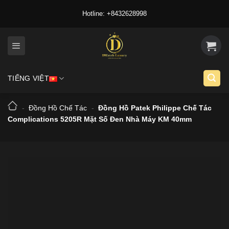
Skip
Hotline: +8432628998
to
content
TIẾNG VIỆT
-
Đồng Hồ Chế Tác
-
Đồng Hồ Patek Philippe Chế Tác
Complications 5205R Mặt Số Đen Nhà Máy KM 40mm