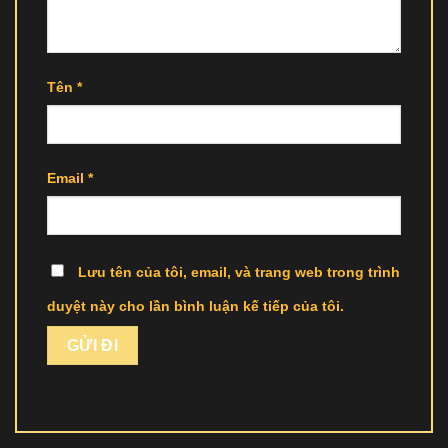
Tên
*
Email
*
Lưu tên của tôi, email, và trang web trong trình
duyệt này cho lần bình luận kế tiếp của tôi.