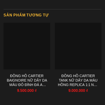
SẢN PHẨM TƯƠNG TỰ
ĐỒNG HỒ CARTIER
ĐỒNG HỒ CARTIER
BAIGNOIRE NỮ DÂY DA
TANK NỮ DÂY DA MÀU
MÀU ĐỎ ĐÍNH ĐÁ AF
HỒNG REPLICA 1:1 NHÀ
FACTORY 23X31MM
MÁY AF 22X29MM
9.500.000
₫
9.000.000
₫