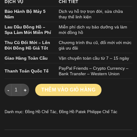
DỊCH VỤ
CHI TIẾT
Bảo Hành Bộ Máy 5
Dịch vụ hỗ trợ trọn đời, sửa chữa
Năm
thay thế linh kiện
Lau Dầu Đồng Hồ –
Miễn phí dịch vụ bảo dưỡng và làm
Spa Làm Mới Miễn Phí
mới đồng hồ
Thu Cũ Đổi Mới – Lên
Chương trình thu cũ, đổi mới với mức
Đời Đồng Hồ Giá Tốt
giá ưu đãi
Giao Hàng Toàn Cầu
Vận chuyển toàn cầu từ 7 – 15 ngày
PayPal Friends – Crypto Currency –
Thanh Toán Quốc Tế
Bank Transfer – Western Union
Đồng Hồ Patek Philippe Chế Tác Complications 5205R Mặt Số
THÊM VÀO GIỎ HÀNG
Danh mục:
Đồng Hồ Chế Tác
,
Đồng Hồ Patek Philippe Chế Tác