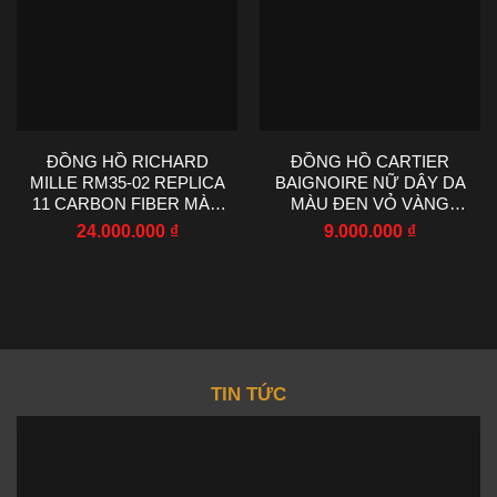
ĐỒNG HỒ RICHARD
ĐỒNG HỒ CARTIER
MILLE RM35-02 REPLICA
BAIGNOIRE NỮ DÂY DA
11 CARBON FIBER MÀU
MÀU ĐEN VỎ VÀNG
ĐỎ NHÀ MÁY RM
VÀNG AF FACTORY
24.000.000
₫
9.000.000
₫
44.5X50MM
23X31MM
TIN TỨC