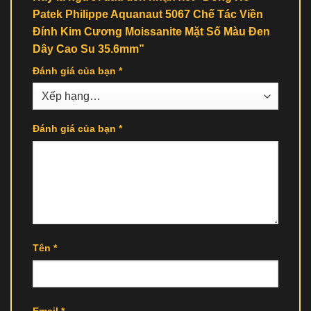
Patek Philippe Aquanaut 5067 Chế Tác Viền
Đính Kim Cương Moissanite Mặt Số Màu Đen
Dây Cao Su 35.6mm”
Đánh giá của bạn
*
Đánh giá của bạn
*
Tên
*