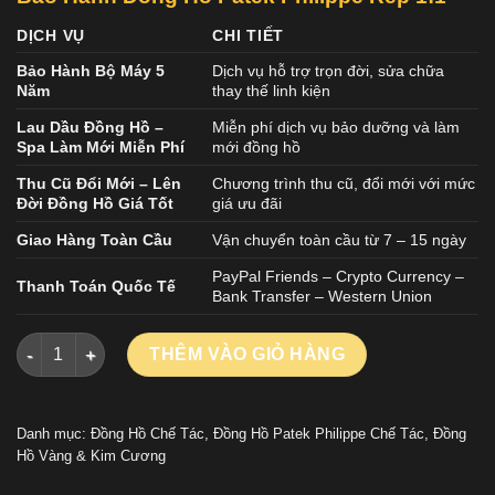
DỊCH VỤ
CHI TIẾT
Bảo Hành Bộ Máy 5
Dịch vụ hỗ trợ trọn đời, sửa chữa
Năm
thay thế linh kiện
Lau Dầu Đồng Hồ –
Miễn phí dịch vụ bảo dưỡng và làm
Spa Làm Mới Miễn Phí
mới đồng hồ
Thu Cũ Đổi Mới – Lên
Chương trình thu cũ, đổi mới với mức
Đời Đồng Hồ Giá Tốt
giá ưu đãi
Giao Hàng Toàn Cầu
Vận chuyển toàn cầu từ 7 – 15 ngày
PayPal Friends – Crypto Currency –
Thanh Toán Quốc Tế
Bank Transfer – Western Union
Đồng Hồ Patek Philippe Aquanaut 5067 Chế Tác Viền Đính Ki
THÊM VÀO GIỎ HÀNG
Danh mục:
Đồng Hồ Chế Tác
,
Đồng Hồ Patek Philippe Chế Tác
,
Đồng
Hồ Vàng & Kim Cương