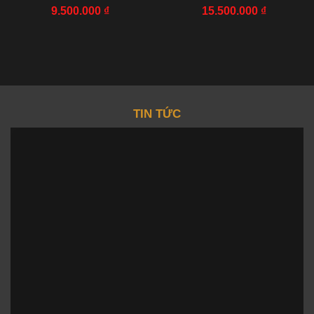
AF 22X29MM
TÁC NHÀ MÁY IP 41MM
9.500.000
₫
15.500.000
₫
TIN TỨC