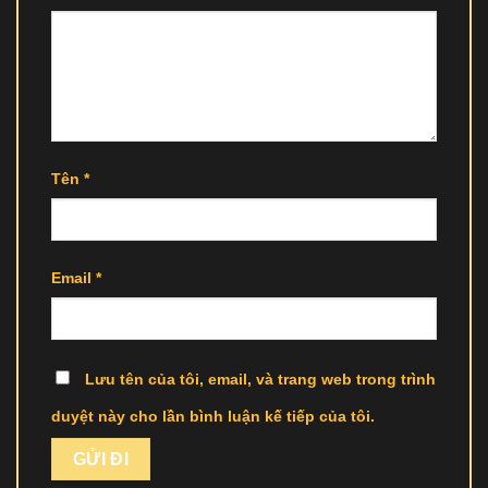
Tên
*
Email
*
Lưu tên của tôi, email, và trang web trong trình
duyệt này cho lần bình luận kế tiếp của tôi.