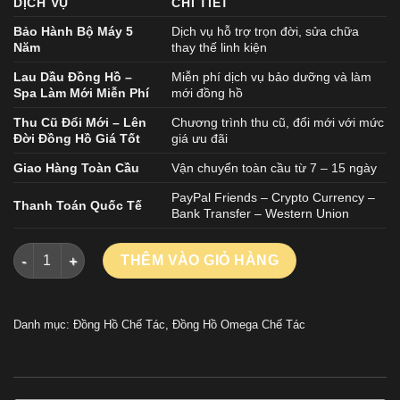
DỊCH VỤ
CHI TIẾT
Bảo Hành Bộ Máy 5
Dịch vụ hỗ trợ trọn đời, sửa chữa
Năm
thay thế linh kiện
Lau Dầu Đồng Hồ –
Miễn phí dịch vụ bảo dưỡng và làm
Spa Làm Mới Miễn Phí
mới đồng hồ
Thu Cũ Đổi Mới – Lên
Chương trình thu cũ, đổi mới với mức
Đời Đồng Hồ Giá Tốt
giá ưu đãi
Giao Hàng Toàn Cầu
Vận chuyển toàn cầu từ 7 – 15 ngày
PayPal Friends – Crypto Currency –
Thanh Toán Quốc Tế
Bank Transfer – Western Union
ĐỒNG HÔ OMEGA SEAMASTER DIVER 300M REPLICA CAO CẤP 
THÊM VÀO GIỎ HÀNG
Danh mục:
Đồng Hồ Chế Tác
,
Đồng Hồ Omega Chế Tác