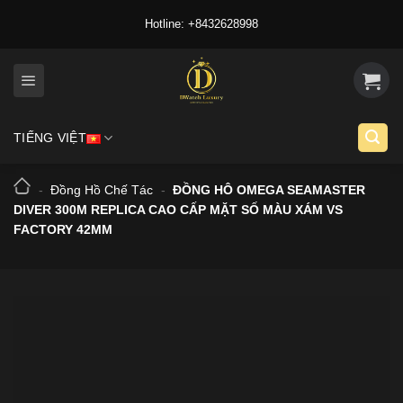
Skip
Hotline: +8432628998
to
content
TIẾNG VIỆT
-
Đồng Hồ Chế Tác
-
ĐỒNG HÔ OMEGA SEAMASTER
DIVER 300M REPLICA CAO CẤP MẶT SỐ MÀU XÁM VS
FACTORY 42MM