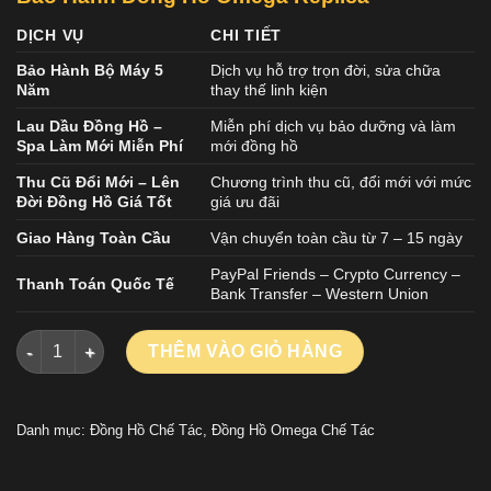
DỊCH VỤ
CHI TIẾT
Bảo Hành Bộ Máy 5
Dịch vụ hỗ trợ trọn đời, sửa chữa
Năm
thay thế linh kiện
Lau Dầu Đồng Hồ –
Miễn phí dịch vụ bảo dưỡng và làm
Spa Làm Mới Miễn Phí
mới đồng hồ
Thu Cũ Đổi Mới – Lên
Chương trình thu cũ, đổi mới với mức
Đời Đồng Hồ Giá Tốt
giá ưu đãi
Giao Hàng Toàn Cầu
Vận chuyển toàn cầu từ 7 – 15 ngày
PayPal Friends – Crypto Currency –
Thanh Toán Quốc Tế
Bank Transfer – Western Union
ĐỒNG HỒ OMEGA SEAMASTER DIVER 300M REPLICA 11 MẶT S
THÊM VÀO GIỎ HÀNG
Danh mục:
Đồng Hồ Chế Tác
,
Đồng Hồ Omega Chế Tác