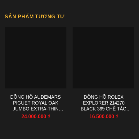
SẢN PHẨM TƯƠNG TỰ
ĐỒNG HỒ AUDEMARS
ĐỒNG HỒ ROLEX
PIGUET ROYAL OAK
EXPLORER 214270
JUMBO EXTRA-THIN
BLACK 369 CHẾ TÁC
15202IP TITANIUM ZF
NHÀ MÁY VS 36MM
24.000.000
₫
16.500.000
₫
39MM