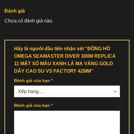
Đánh giá
Chưa có đánh giá nào.
Hãy là người đầu tiên nhận xét “ĐỒNG HỒ
OMEGA SEAMASTER DIVER 300M REPLICA
11 MẶT SỐ MÀU XANH LÁ MẠ VÀNG GOLD
DÂY CAO SU VS FACTORY 42MM”
Đánh giá của bạn
*
Đánh giá của bạn
*