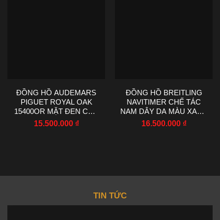
ĐỒNG HỒ AUDEMARS
ĐỒNG HỒ BREITLING
PIGUET ROYAL OAK
NAVITIMER CHẾ TÁC
15400OR MẶT ĐEN CHẾ
NAM DÂY DA MÀU XANH
TÁC NHÀ MÁY IP 41MM
NHÀ MÁY EF 43MM
15.500.000
₫
16.500.000
₫
TIN TỨC