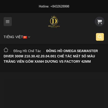
Skip
Hotline: +8432628998
to
content
TIẾNG VIỆT
-
Đồng Hồ Chế Tác
-
ĐỒNG HỒ OMEGA SEAMASTER
DIVER 300M 210.30.42.20.04.001 CHẾ TÁC MẶT SỐ MÀU
TRẮNG VIỀN GỐM XANH DƯƠNG VS FACTORY 42MM