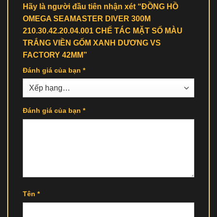
Hãy là người đầu tiên nhận xét “ĐỒNG HỒ
OMEGA SEAMASTER DIVER 300M
210.30.42.20.04.001 CHẾ TÁC MẶT SỐ MÀU
TRẮNG VIỀN GỐM XANH DƯƠNG VS
FACTORY 42MM”
Đánh giá của bạn
*
Đánh giá của bạn
*
Tên
*