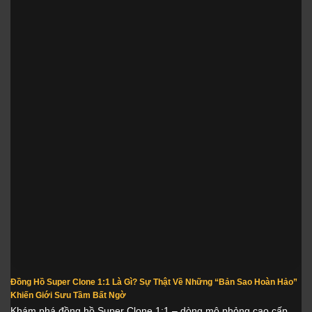
Đồng Hồ Super Clone 1:1 Là Gì? Sự Thật Về Những “Bản Sao Hoàn Hảo”
Khiến Giới Sưu Tầm Bất Ngờ
Khám phá đồng hồ Super Clone 1:1 – dòng mô phỏng cao cấp