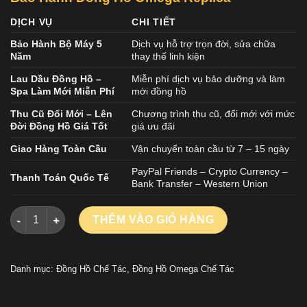
DỊCH VỤ
CHI TIẾT
Bảo Hành Bộ Máy 5
Dịch vụ hỗ trợ trọn đời, sửa chữa
Năm
thay thế linh kiện
Lau Dầu Đồng Hồ –
Miễn phí dịch vụ bảo dưỡng và làm
Spa Làm Mới Miễn Phí
mới đồng hồ
Thu Cũ Đổi Mới – Lên
Chương trình thu cũ, đổi mới với mức
Đời Đồng Hồ Giá Tốt
giá ưu đãi
Giao Hàng Toàn Cầu
Vận chuyển toàn cầu từ 7 – 15 ngày
PayPal Friends – Crypto Currency –
Thanh Toán Quốc Tế
Bank Transfer – Western Union
ĐỒNG HỒ OMEGA SEAMASTER DIVER 300M 210.30.42.20.04.0
THÊM VÀO GIỎ HÀNG
Danh mục:
Đồng Hồ Chế Tác
,
Đồng Hồ Omega Chế Tác