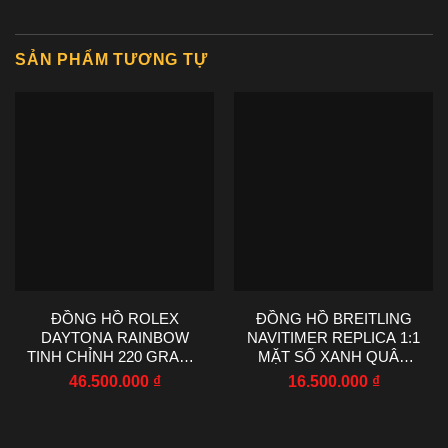
SẢN PHẨM TƯƠNG TỰ
ĐỒNG HỒ ROLEX
ĐỒNG HỒ BREITLING
DAYTONA RAINBOW
NAVITIMER REPLICA 1:1
TINH CHỈNH 220 GRAMS
MẶT SỐ XANH QUÂN
MOISSANITE RUBY
ĐỘI EF FACTORY 43MM
46.500.000
₫
16.500.000
₫
SAPPHIRE 40MM