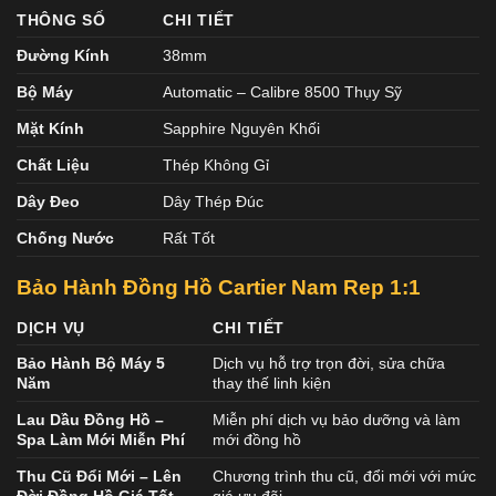
THÔNG SỐ
CHI TIẾT
Đường Kính
38mm
Bộ Máy
Automatic – Calibre 8500 Thụy Sỹ
Mặt Kính
Sapphire Nguyên Khối
Chất Liệu
Thép Không Gỉ
Dây Đeo
Dây Thép Đúc
Chống Nước
Rất Tốt
Bảo Hành Đồng Hồ Cartier Nam Rep 1:1
DỊCH VỤ
CHI TIẾT
Bảo Hành Bộ Máy 5
Dịch vụ hỗ trợ trọn đời, sửa chữa
Năm
thay thế linh kiện
Lau Dầu Đồng Hồ –
Miễn phí dịch vụ bảo dưỡng và làm
Spa Làm Mới Miễn Phí
mới đồng hồ
Thu Cũ Đổi Mới – Lên
Chương trình thu cũ, đổi mới với mức
Đời Đồng Hồ Giá Tốt
giá ưu đãi