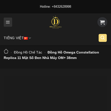
Skip
Hotline: +8432628998
to
content
TIẾNG VIỆT
-
Đồng Hồ Chế Tác
-
Đồng Hồ Omega Constellation
Replica 11 Mặt Số Đen Nhà Máy OM+ 38mm