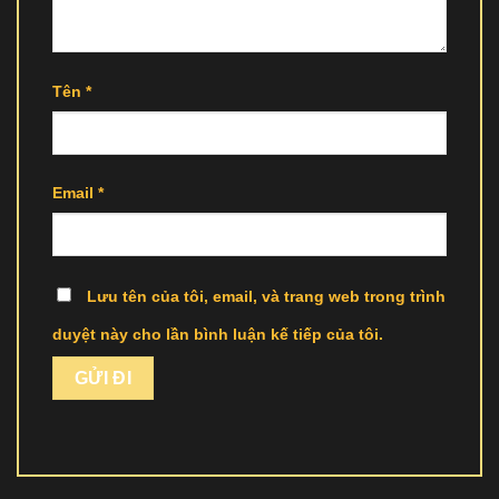
Tên
*
Email
*
Lưu tên của tôi, email, và trang web trong trình
duyệt này cho lần bình luận kế tiếp của tôi.