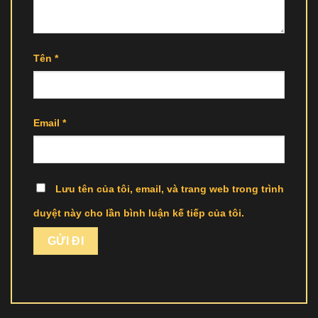
Tên
*
Email
*
Lưu tên của tôi, email, và trang web trong trình
duyệt này cho lần bình luận kế tiếp của tôi.