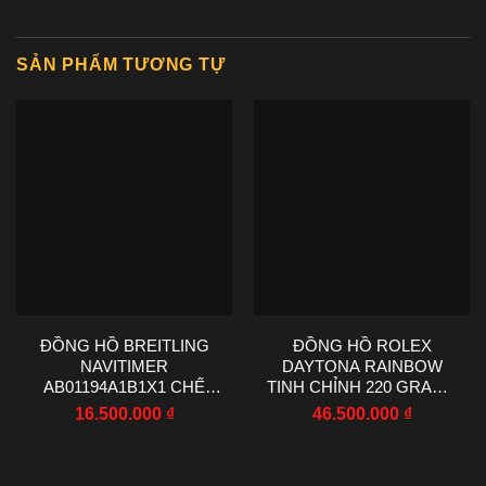
SẢN PHẨM TƯƠNG TỰ
ĐỒNG HỒ BREITLING
ĐỒNG HỒ ROLEX
NAVITIMER
DAYTONA RAINBOW
AB01194A1B1X1 CHẾ
TINH CHỈNH 220 GRAMS
TÁC NHÀ MÁY EF 43MM
MOISSANITE RUBY
16.500.000
₫
46.500.000
₫
SAPPHIRE 40MM