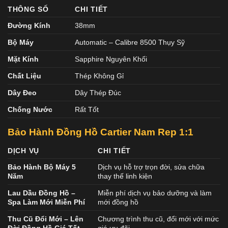
THÔNG SỐ
CHI TIẾT
Đường Kính
38mm
Bộ Máy
Automatic – Calibre 8500 Thụy Sỹ
Mặt Kính
Sapphire Nguyên Khối
Chất Liệu
Thép Không Gỉ
Dây Đeo
Dây Thép Đúc
Chống Nước
Rất Tốt
Bảo Hành Đồng Hồ Cartier Nam Rep 1:1
DỊCH VỤ
CHI TIẾT
Bảo Hành Bộ Máy 5
Dịch vụ hỗ trợ trọn đời, sửa chữa
Năm
thay thế linh kiện
Lau Dầu Đồng Hồ –
Miễn phí dịch vụ bảo dưỡng và làm
Spa Làm Mới Miễn Phí
mới đồng hồ
Thu Cũ Đổi Mới – Lên
Chương trình thu cũ, đổi mới với mức
Đời Đồng Hồ Giá Tốt
giá ưu đãi