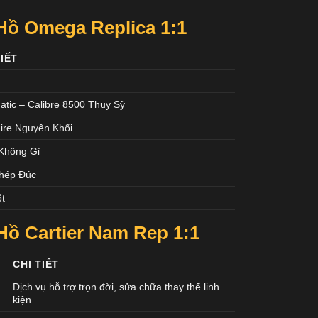
ồ Omega Replica 1:1
TIẾT
m
atic – Calibre 8500 Thụy Sỹ
ire Nguyên Khối
Không Gỉ
hép Đúc
ốt
ồ Cartier Nam Rep 1:1
CHI TIẾT
Dịch vụ hỗ trợ trọn đời, sửa chữa thay thế linh
kiện