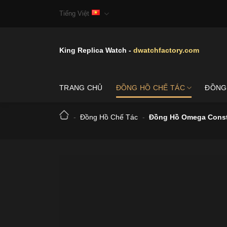
Skip
Tiếng Việt
to
content
King Replica Watch -
dwatchfactory.com
TRANG CHỦ
ĐỒNG HỒ CHẾ TÁC
ĐỒNG
-
Đồng Hồ Chế Tác
-
Đồng Hồ Omega Const