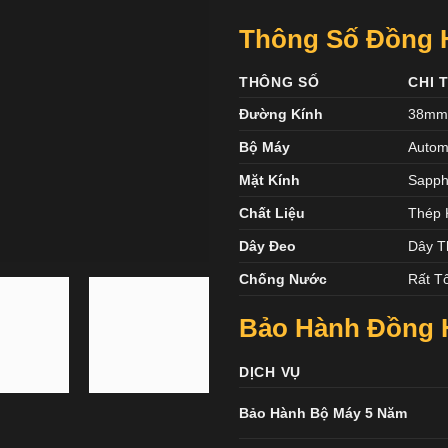
Thông Số Đồng H
THÔNG SỐ
CHI 
Đường Kính
38m
Bộ Máy
Autom
Mặt Kính
Sapph
Chất Liệu
Thép 
Dây Đeo
Dây T
Chống Nước
Rất T
Bảo Hành Đồng H
DỊCH VỤ
Bảo Hành Bộ Máy 5 Năm