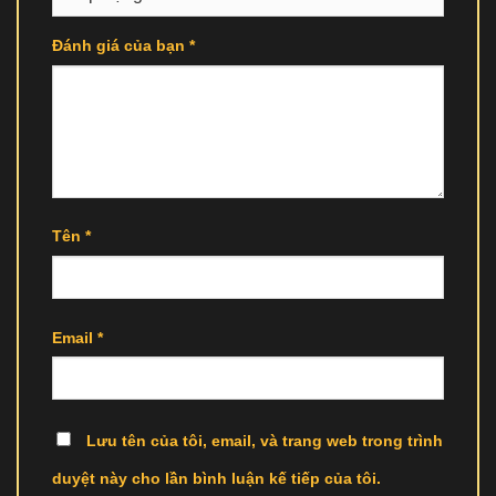
Đánh giá của bạn
*
Tên
*
Email
*
Lưu tên của tôi, email, và trang web trong trình
duyệt này cho lần bình luận kế tiếp của tôi.