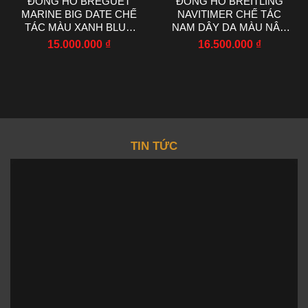
ĐỒNG HỒ BREGUET
ĐỒNG HỒ BREITLING
MARINE BIG DATE CHẾ
NAVITIMER CHẾ TÁC
TÁC MÀU XANH BLUE
NAM DÂY DA MÀU NÂU
NHÀ MÁY HG 39MM
NHÀ MÁY EF 43MM
15.000.000
₫
16.500.000
₫
TIN TỨC