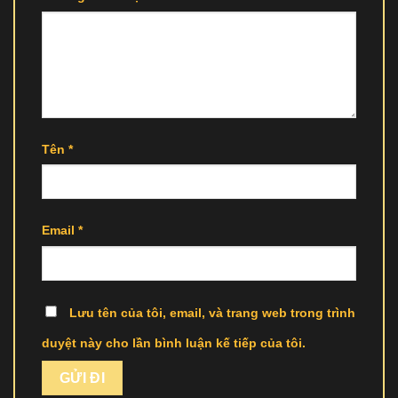
Tên
*
Email
*
Lưu tên của tôi, email, và trang web trong trình
duyệt này cho lần bình luận kế tiếp của tôi.