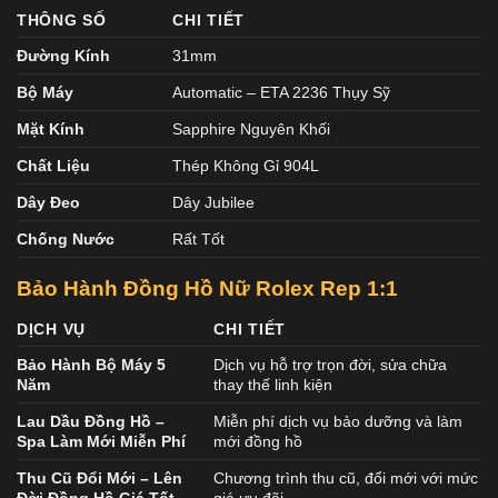
THÔNG SỐ
CHI TIẾT
Đường Kính
31mm
Bộ Máy
Automatic – ETA 2236 Thụy Sỹ
Mặt Kính
Sapphire Nguyên Khối
Chất Liệu
Thép Không Gỉ 904L
Dây Đeo
Dây Jubilee
Chống Nước
Rất Tốt
Bảo Hành Đồng Hồ Nữ Rolex Rep 1:1
DỊCH VỤ
CHI TIẾT
Bảo Hành Bộ Máy 5
Dịch vụ hỗ trợ trọn đời, sửa chữa
Năm
thay thế linh kiện
Lau Dầu Đồng Hồ –
Miễn phí dịch vụ bảo dưỡng và làm
Spa Làm Mới Miễn Phí
mới đồng hồ
Thu Cũ Đổi Mới – Lên
Chương trình thu cũ, đổi mới với mức
Đời Đồng Hồ Giá Tốt
giá ưu đãi