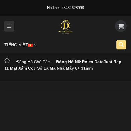
Skip
Hotline: +8432628998
to
content
TIẾNG VIỆT
-
Đồng Hồ Chế Tác
-
Đồng Hồ Nữ Rolex DateJust Rep
11 Mặt Xám Cọc Số La Mã Nhà Máy 8+ 31mm