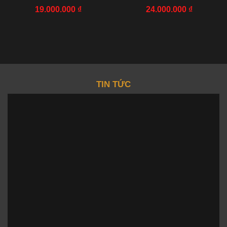
NHÀ MÁY AAA 42MM
R7 FACTORY 44.5X50MM
19.000.000
₫
24.000.000
₫
TIN TỨC