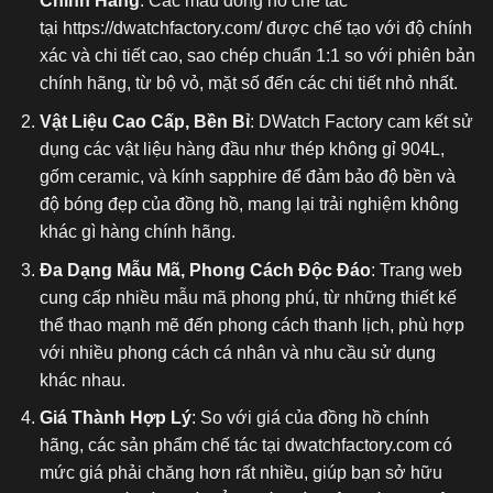
Chính Hãng
: Các mẫu đồng hồ chế tác
tại
https://dwatchfactory.com/
được chế tạo với độ chính
xác và chi tiết cao, sao chép chuẩn 1:1 so với phiên bản
chính hãng, từ bộ vỏ, mặt số đến các chi tiết nhỏ nhất.
Vật Liệu Cao Cấp, Bền Bỉ
: DWatch Factory cam kết sử
dụng các vật liệu hàng đầu như thép không gỉ 904L,
gốm ceramic, và kính sapphire để đảm bảo độ bền và
độ bóng đẹp của đồng hồ, mang lại trải nghiệm không
khác gì hàng chính hãng.
Đa Dạng Mẫu Mã, Phong Cách Độc Đáo
: Trang web
cung cấp nhiều mẫu mã phong phú, từ những thiết kế
thể thao mạnh mẽ đến phong cách thanh lịch, phù hợp
với nhiều phong cách cá nhân và nhu cầu sử dụng
khác nhau.
Giá Thành Hợp Lý
: So với giá của đồng hồ chính
hãng, các sản phẩm chế tác tại dwatchfactory.com có
mức giá phải chăng hơn rất nhiều, giúp bạn sở hữu