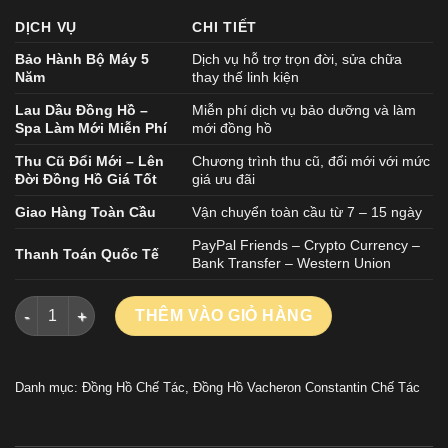
DỊCH VỤ
CHI TIẾT
Bảo Hành Bộ Máy 5
Dịch vụ hỗ trợ trọn đời, sửa chữa
Năm
thay thế linh kiện
Lau Dầu Đồng Hồ –
Miễn phí dịch vụ bảo dưỡng và làm
Spa Làm Mới Miễn Phí
mới đồng hồ
Thu Cũ Đổi Mới – Lên
Chương trình thu cũ, đổi mới với mức
Đời Đồng Hồ Giá Tốt
giá ưu đãi
Giao Hàng Toàn Cầu
Vận chuyển toàn cầu từ 7 – 15 ngày
PayPal Friends – Crypto Currency –
Thanh Toán Quốc Tế
Bank Transfer – Western Union
Đồng Hồ Nam Vacheron Constantin Replica Cao Cấp Overseas
THÊM VÀO GIỎ HÀNG
Danh mục:
Đồng Hồ Chế Tác
,
Đồng Hồ Vacheron Constantin Chế Tác