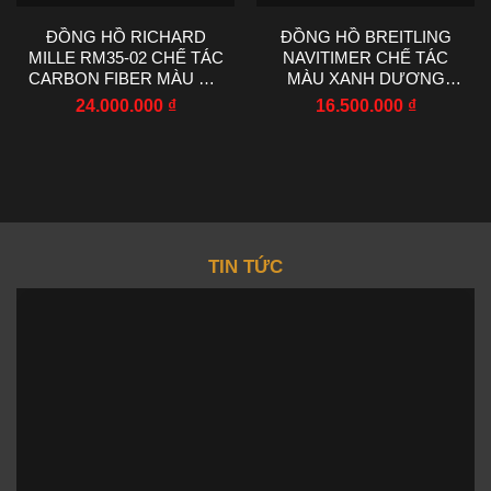
ĐỒNG HỒ RICHARD
ĐỒNG HỒ BREITLING
MILLE RM35-02 CHẾ TÁC
NAVITIMER CHẾ TÁC
CARBON FIBER MÀU ĐỎ
MÀU XANH DƯƠNG
NHÀ MÁY RM
MÁY CƠ EF FACTORY
24.000.000
₫
16.500.000
₫
44.5X50MM
43MM
TIN TỨC