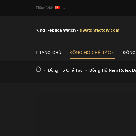
Skip
Tiếng Việt
to
content
King Replica Watch -
dwatchfactory.com
TRANG CHỦ
ĐỒNG HỒ CHẾ TÁC
ĐỒNG
-
Đồng Hồ Chế Tác
-
Đồng Hồ Nam Rolex D