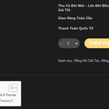
Thu Cũ Đổi Mới – Lên Đời Đồ
Giá Tốt
Giao Hàng Toàn Cầu
Thanh Toán Quốc Tế
Đồng Hồ Nam Rolex Daytona 1
THÊM VÀ
Danh mục:
Đồng Hồ Chế Tác
,
Đồng
00LN Panda
Factory?