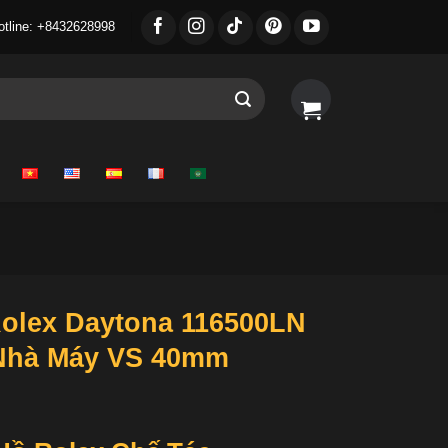
otline: +8432628998
olex Daytona 116500LN
 Nhà Máy VS 40mm