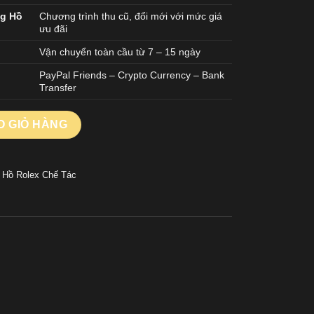
ng Hồ
Chương trình thu cũ, đổi mới với mức giá
ưu đãi
Vận chuyển toàn cầu từ 7 – 15 ngày
PayPal Friends – Crypto Currency – Bank
Transfer
16500LN Panda Replica Nhà Máy VS 40mm số lượng
O GIỎ HÀNG
 Hồ Rolex Chế Tác