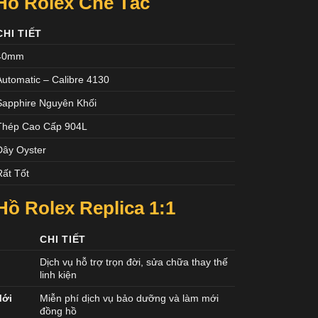
Hồ Rolex Chế Tác
CHI TIẾT
40mm
Automatic – Calibre 4130
Sapphire Nguyên Khối
Thép Cao Cấp 904L
Dây Oyster
Rất Tốt
ồ Rolex Replica 1:1
CHI TIẾT
Dịch vụ hỗ trợ trọn đời, sửa chữa thay thế
linh kiện
Mới
Miễn phí dịch vụ bảo dưỡng và làm mới
đồng hồ