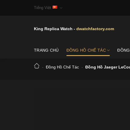
Skip
Tiếng Việt
to
content
King Replica Watch -
dwatchfactory.com
TRANG CHỦ
ĐỒNG HỒ CHẾ TÁC
ĐỒNG
-
Đồng Hồ Chế Tác
-
Đồng Hồ Jaeger LeCou