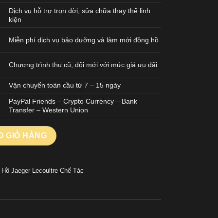
Dịch vụ hỗ trợ trọn đời, sửa chữa thay thế linh
kiện
Miễn phí dịch vụ bảo dưỡng và làm mới đồng hồ
Chương trình thu cũ, đổi mới với mức giá ưu đãi
Vận chuyển toàn cầu từ 7 – 15 ngày
PayPal Friends – Crypto Currency – Bank
Transfer – Western Union
ster 1428121 Geographic Rep 11 Nhà Máy GR 39mm số lượng
O GIỎ HÀNG
 Hồ Jaeger Lecoultre Chế Tác