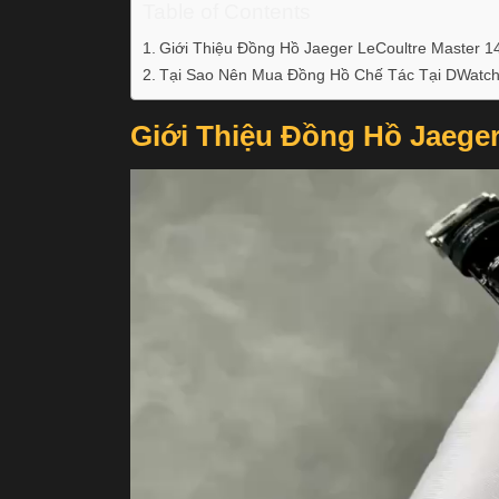
Table of Contents
Giới Thiệu Đồng Hồ Jaeger LeCoultre Master 
Tại Sao Nên Mua Đồng Hồ Chế Tác Tại DWatch
Giới Thiệu Đồng Hồ Jaeger