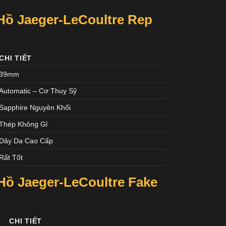
ồ Jaeger-LeCoultre Rep
CHI TIẾT
39mm
Automatic – Cơ Thuỵ Sỹ
Sapphire Nguyên Khối
Thép Không Gỉ
Dây Da Cao Cấp
Rất Tốt
ồ Jaeger-LeCoultre Fake
CHI TIẾT