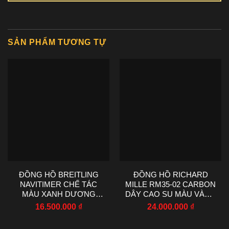
SẢN PHẨM TƯƠNG TỰ
ĐỒNG HỒ BREITLING
ĐỒNG HỒ RICHARD
NAVITIMER CHẾ TÁC
MILLE RM35-02 CARBON
MÀU XANH DƯƠNG
DÂY CAO SU MÀU VÀNG
MÁY CƠ EF FACTORY
R7 FACTORY 44.5X50MM
16.500.000
₫
24.000.000
₫
43MM