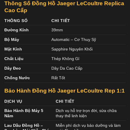
Thông Số Đồng Hồ Jaeger LeCoultre Replica
Cao Cấp
THÔNG SỐ
CHI TIẾT
Đường Kính
39mm
Bộ Máy
Automatic – Cơ Thuỵ Sỹ
Mặt Kính
Sapphire Nguyên Khối
Chất Liệu
Thép Không Gỉ
Dây Đeo
Dây Da Cao Cấp
Chống Nước
Rất Tốt
Bảo Hành Đồng Hồ Jaeger LeCoultre Rep 1:1
DỊCH VỤ
CHI TIẾT
Bảo Hành Bộ Máy 5
Dịch vụ hỗ trợ trọn đời, sửa chữa
Năm
thay thế linh kiện
Lau Dầu Đồng Hồ –
Miễn phí dịch vụ bảo dưỡng và làm