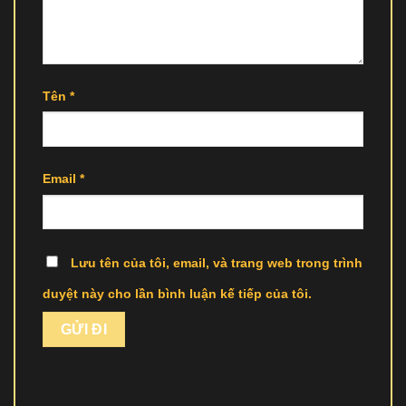
Tên
*
Email
*
Lưu tên của tôi, email, và trang web trong trình
duyệt này cho lần bình luận kế tiếp của tôi.