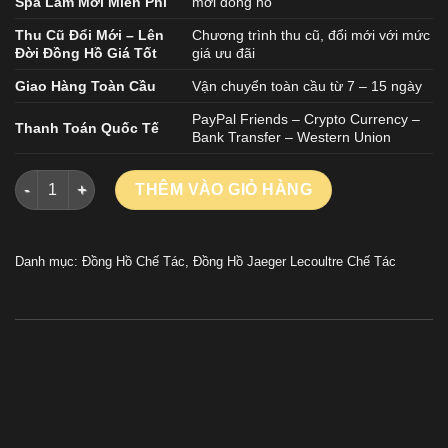
Spa Làm Mới Miễn Phí
mới đồng hồ
Thu Cũ Đổi Mới – Lên
Chương trình thu cũ, đổi mới với mức
Đời Đồng Hồ Giá Tốt
giá ưu đãi
Giao Hàng Toàn Cầu
Vận chuyển toàn cầu từ 7 – 15 ngày
PayPal Friends – Crypto Currency –
Thanh Toán Quốc Tế
Bank Transfer – Western Union
Đồng Hồ Jaeger LeCoultre Chế Tác Master Ultra Thin Moon M
THÊM VÀO GIỎ HÀNG
Danh mục:
Đồng Hồ Chế Tác
,
Đồng Hồ Jaeger Lecoultre Chế Tác