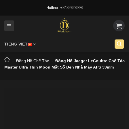
Skip
Hotline: +8432628998
to
content
TIẾNG VIỆT
-
Đồng Hồ Chế Tác
-
Đồng Hồ Jaeger LeCoultre Chế Tác
Master Ultra Thin Moon Mặt Số Đen Nhà Máy APS 39mm