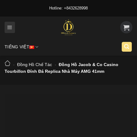
Skip
Hotline: +8432628998
to
content
TIẾNG VIỆT
-
Đồng Hồ Chế Tác
-
Đồng Hồ Jacob & Co Casino
Tourbillon Đính Đá Replica Nhà Máy AMG 41mm