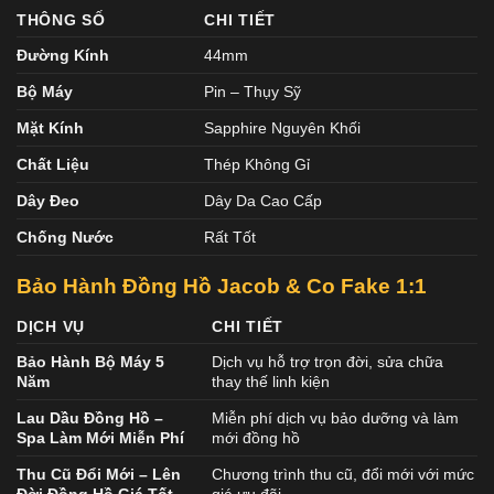
THÔNG SỐ
CHI TIẾT
Đường Kính
44mm
Bộ Máy
Pin – Thụy Sỹ
Mặt Kính
Sapphire Nguyên Khối
Chất Liệu
Thép Không Gỉ
Dây Đeo
Dây Da Cao Cấp
Chống Nước
Rất Tốt
Bảo Hành Đồng Hồ Jacob & Co Fake 1:1
DỊCH VỤ
CHI TIẾT
Bảo Hành Bộ Máy 5
Dịch vụ hỗ trợ trọn đời, sửa chữa
Năm
thay thế linh kiện
Lau Dầu Đồng Hồ –
Miễn phí dịch vụ bảo dưỡng và làm
Spa Làm Mới Miễn Phí
mới đồng hồ
Thu Cũ Đổi Mới – Lên
Chương trình thu cũ, đổi mới với mức
Đời Đồng Hồ Giá Tốt
giá ưu đãi