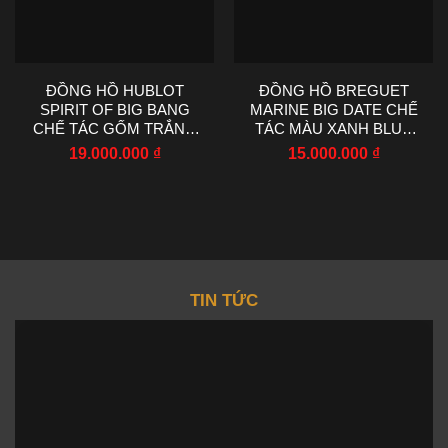
ĐỒNG HỒ HUBLOT
ĐỒNG HỒ BREGUET
SPIRIT OF BIG BANG
MARINE BIG DATE CHẾ
CHẾ TÁC GỐM TRẮNG
TÁC MÀU XANH BLUE
NHÀ MÁY AAA 42MM
NHÀ MÁY HG 39MM
19.000.000
₫
15.000.000
₫
TIN TỨC