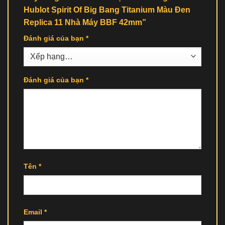
Hublot Spirit Of Big Bang Titanium Màu Đen
Replica 11 Nhà Máy BBF 42mm”
Đánh giá của bạn
*
Đánh giá của bạn
*
Tên
*
Email
*