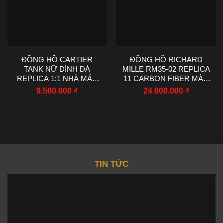
ĐỒNG HỒ CARTIER
ĐỒNG HỒ RICHARD
TANK NỮ ĐÍNH ĐÁ
MILLE RM35-02 REPLICA
REPLICA 1:1 NHÀ MÁY
11 CARBON FIBER MÀU
AF 22X29MM
ĐỎ NHÀ MÁY RM
9.500.000
₫
24.000.000
₫
44.5X50MM
TIN TỨC