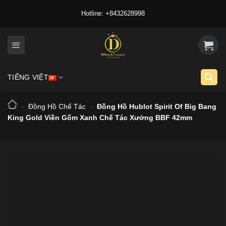
Skip
Hotline: +8432628998
to
content
TIẾNG VIỆT
-
Đồng Hồ Chế Tác
-
Đồng Hồ Hublot Spirit Of Big Bang
King Gold Viền Gốm Xanh Chế Tác Xưởng BBF 42mm