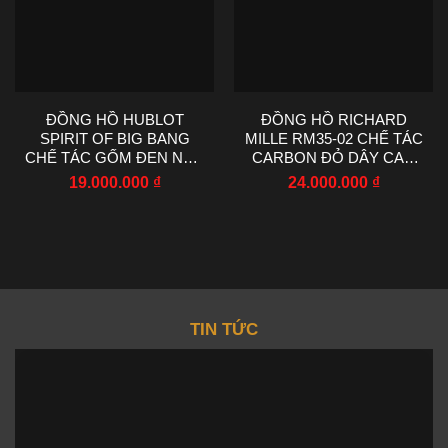
ĐỒNG HỒ HUBLOT
ĐỒNG HỒ RICHARD
SPIRIT OF BIG BANG
MILLE RM35-02 CHẾ TÁC
CHẾ TÁC GỐM ĐEN NHÀ
CARBON ĐỎ DÂY CAO
MÁY AAA 42MM
SU NHÀ MÁY RM
19.000.000
₫
24.000.000
₫
44.5X50MM
TIN TỨC