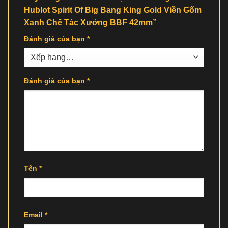
Hublot Spirit Of Big Bang King Gold Viền Gốm
Xanh Chế Tác Xưởng BBF 42mm”
Đánh giá của bạn
*
Đánh giá của bạn
*
Tên
*
Email
*