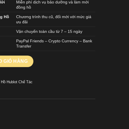
Mới
Miễn phí dịch vụ bảo dưỡng và làm mới
đồng hồ
ng Hồ
Chương trình thu cũ, đổi mới với mức giá
ưu đãi
Vận chuyển toàn cầu từ 7 – 15 ngày
PayPal Friends – Crypto Currency – Bank
Transfer
n Titanium Chế Tác Nhà Máy JJF Mặt Số Trắng 42mm số lượng
O GIỎ HÀNG
 Hồ Hublot Chế Tác