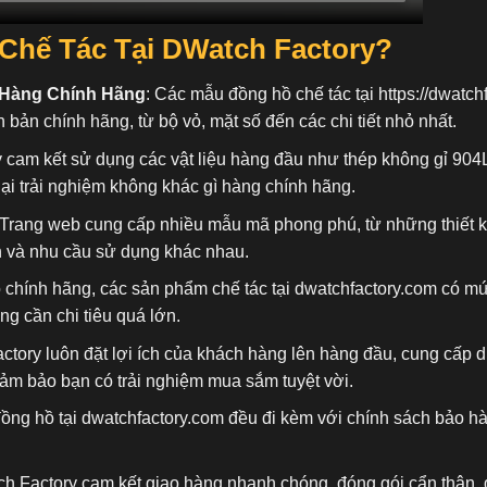
Chế Tác Tại DWatch Factory?
 Hàng Chính Hãng
: Các mẫu đồng hồ chế tác tại
https://dwatch
n bản chính hãng, từ bộ vỏ, mặt số đến các chi tiết nhỏ nhất.
 cam kết sử dụng các vật liệu hàng đầu như thép không gỉ 904
ại trải nghiệm không khác gì hàng chính hãng.
 Trang web cung cấp nhiều mẫu mã phong phú, từ những thiết 
n và nhu cầu sử dụng khác nhau.
ồ chính hãng, các sản phẩm chế tác tại dwatchfactory.com có mứ
 cần chi tiêu quá lớn.
actory luôn đặt lợi ích của khách hàng lên hàng đầu, cung cấp
đảm bảo bạn có trải nghiệm mua sắm tuyệt vời.
đồng hồ tại dwatchfactory.com đều đi kèm với chính sách bảo h
ch Factory cam kết giao hàng nhanh chóng, đóng gói cẩn thận, 