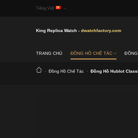
Skip
Tiếng Việt
to
content
King Replica Watch -
dwatchfactory.com
TRANG CHỦ
ĐỒNG HỒ CHẾ TÁC
ĐỒNG
-
Đồng Hồ Chế Tác
-
Đồng Hồ Hublot Class