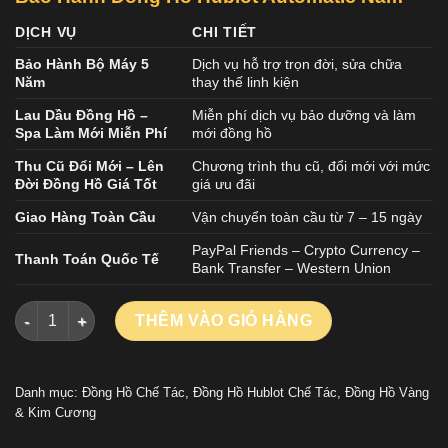
DỊCH VỤ
CHI TIẾT
Bảo Hành Bộ Máy 5
Dịch vụ hỗ trợ trọn đời, sửa chữa
Năm
thay thế linh kiện
Lau Dầu Đồng Hồ –
Miễn phí dịch vụ bảo dưỡng và làm
Spa Làm Mới Miễn Phí
mới đồng hồ
Thu Cũ Đổi Mới – Lên
Chương trình thu cũ, đổi mới với mức
Đời Đồng Hồ Giá Tốt
giá ưu đãi
Giao Hàng Toàn Cầu
Vận chuyển toàn cầu từ 7 – 15 ngày
PayPal Friends – Crypto Currency –
Thanh Toán Quốc Tế
Bank Transfer – Western Union
ĐỒNG HỒ HUBLOT CLASSIC FUSION REPLICA CAO CẤP MẶT S
THÊM VÀO GIỎ HÀNG
Danh mục:
Đồng Hồ Chế Tác
,
Đồng Hồ Hublot Chế Tác
,
Đồng Hồ Vàng
& Kim Cương