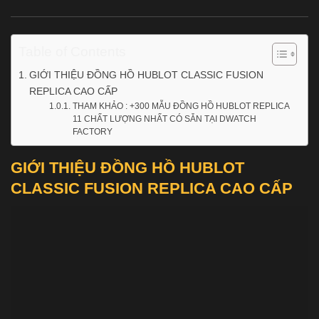
Table of Contents
GIỚI THIỆU ĐỒNG HỒ HUBLOT CLASSIC FUSION
REPLICA CAO CẤP
THAM KHẢO : +300 MẪU ĐỒNG HỒ HUBLOT REPLICA
11 CHẤT LƯỢNG NHẤT CÓ SẴN TẠI DWATCH
FACTORY
GIỚI THIỆU ĐỒNG HỒ HUBLOT
CLASSIC FUSION REPLICA CAO CẤP