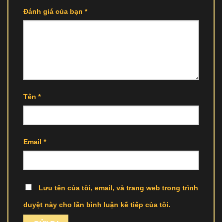
Đánh giá của bạn
*
Tên
*
Email
*
Lưu tên của tôi, email, và trang web trong trình
duyệt này cho lần bình luận kế tiếp của tôi.