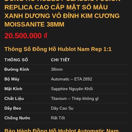
REPLICA CAO CẤP MẶT SỐ MÀU
XANH DƯƠNG VỎ ĐÍNH KIM CƯƠNG
MOISSANITE 38MM
20.500.000
₫
Thông Số Đồng Hồ Hublot Nam Rep 1:1
THÔNG SỐ
CHI TIẾT
Đường Kính
38mm
Bộ Máy
Automatic – ETA 2892
Mặt Kính
Sapphire Nguyên Khối
Chất Liệu
Titanium – Thép không gỉ
Dây Đeo
Dây Cao Su
Chống Nước
Rất Tốt
Bảo Hành Đồng Hồ Hublot Automatic Nam