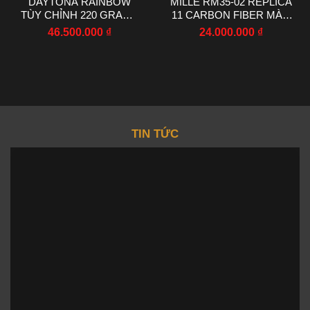
DAYTONA RAINBOW
MILLE RM35-02 REPLICA
TÙY CHỈNH 220 GRAMS
11 CARBON FIBER MÀU
MOISSANITE RUBY
ĐỎ NHÀ MÁY RM
46.500.000
₫
24.000.000
₫
SAPPHIRE 40MM
44.5X50MM
TIN TỨC