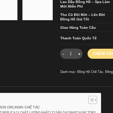
Lau Dầu Đồng Hồ – Spa Làm
Mới Miễn Phí
Thu Cũ Đổi Mới – Lên Đời
Đồng Hồ Giá Tốt
Giao Hàng Toàn Cầu
Thanh Toán Quốc Tế
ĐỒNG HỒ HUBLOT CLASSIC FU
THÊM VÀ
Danh mục:
Đồng Hồ Chế Tác
,
Đồng
ION ORLINSKI CHẾ TÁC
T REPLICA 11 CHẤT LƯỢNG NHẤT CÓ SẴN TẠI DWATCH FACTORY