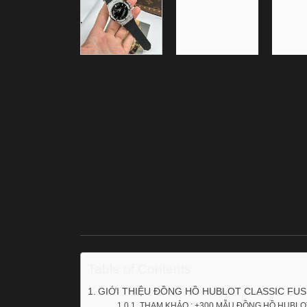
Table of Contents
GIỚI THIỆU ĐỒNG HỒ HUBLOT CLASSIC FUS
THAM KHẢO : +300 MẪU ĐỒNG HỒ HUBLO