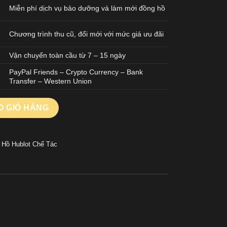
Miễn phí dịch vụ bảo dưỡng và làm mới đồng hồ
Chương trình thu cũ, đổi mới với mức giá ưu đãi
Vận chuyển toàn cầu từ 7 – 15 ngày
PayPal Friends – Crypto Currency – Bank
Transfer – Western Union
SION ORLINSKI CHẾ TÁC ĐÍNH ĐÁ FULL VỎ MẶT SỐ MÀU ĐEN H
O GIỎ HÀNG
 Hồ Hublot Chế Tác