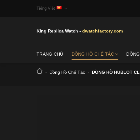
Skip
Tiếng Việt
to
content
King Replica Watch -
dwatchfactory.com
TRANG CHỦ
ĐỒNG HỒ CHẾ TÁC
ĐỒNG
-
Đồng Hồ Chế Tác
-
ĐỒNG HỒ HUBLOT CLA