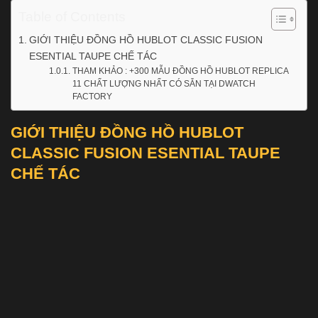
Table of Contents
GIỚI THIỆU ĐỒNG HỒ HUBLOT CLASSIC FUSION
ESENTIAL TAUPE CHẾ TÁC
THAM KHẢO : +300 MẪU ĐỒNG HỒ HUBLOT REPLICA
11 CHẤT LƯỢNG NHẤT CÓ SẴN TẠI DWATCH
FACTORY
GIỚI THIỆU ĐỒNG HỒ HUBLOT
CLASSIC FUSION ESENTIAL TAUPE
CHẾ TÁC