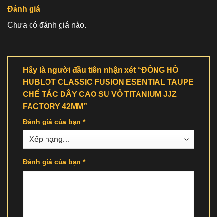
Đánh giá
Chưa có đánh giá nào.
Hãy là người đầu tiên nhận xét “ĐỒNG HỒ
HUBLOT CLASSIC FUSION ESENTIAL TAUPE
CHẾ TÁC DÂY CAO SU VỎ TITANIUM JJZ
FACTORY 42MM”
Đánh giá của bạn
*
Đánh giá của bạn
*