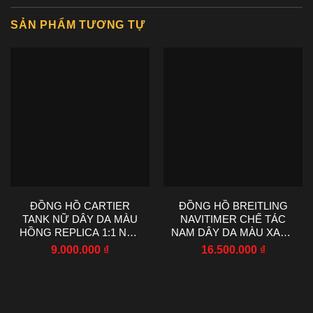
SẢN PHẨM TƯƠNG TỰ
ĐỒNG HỒ CARTIER
ĐỒNG HỒ BREITLING
TANK NỮ DÂY DA MÀU
NAVITIMER CHẾ TÁC
HỒNG REPLICA 1:1 NHÀ
NAM DÂY DA MÀU XANH
MÁY AF 22X29MM
NHÀ MÁY EF 43MM
9.000.000
₫
16.500.000
₫