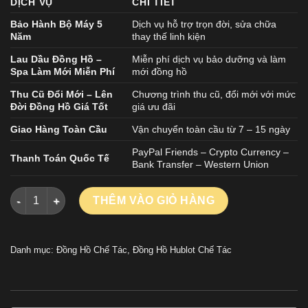
DỊCH VỤ
CHI TIẾT
Bảo Hành Bộ Máy 5
Dịch vụ hỗ trợ trọn đời, sửa chữa
Năm
thay thế linh kiện
Lau Dầu Đồng Hồ –
Miễn phí dịch vụ bảo dưỡng và làm
Spa Làm Mới Miễn Phí
mới đồng hồ
Thu Cũ Đổi Mới – Lên
Chương trình thu cũ, đổi mới với mức
Đời Đồng Hồ Giá Tốt
giá ưu đãi
Giao Hàng Toàn Cầu
Vận chuyển toàn cầu từ 7 – 15 ngày
PayPal Friends – Crypto Currency –
Thanh Toán Quốc Tế
Bank Transfer – Western Union
ĐỒNG HỒ HUBLOT CLASSIC FUSION ESENTIAL TAUPE CHẾ TÁC
THÊM VÀO GIỎ HÀNG
Danh mục:
Đồng Hồ Chế Tác
,
Đồng Hồ Hublot Chế Tác