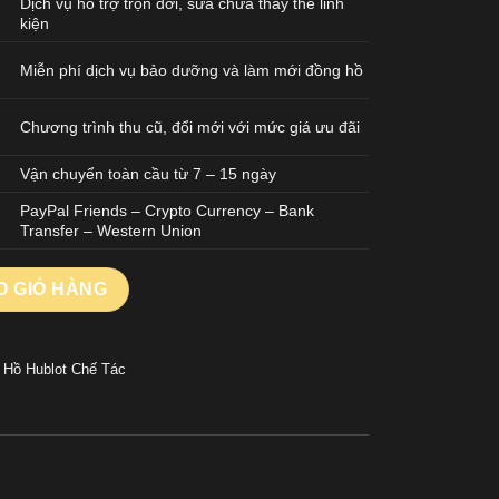
Dịch vụ hỗ trợ trọn đời, sửa chữa thay thế linh
kiện
Miễn phí dịch vụ bảo dưỡng và làm mới đồng hồ
Chương trình thu cũ, đổi mới với mức giá ưu đãi
Vận chuyển toàn cầu từ 7 – 15 ngày
PayPal Friends – Crypto Currency – Bank
Transfer – Western Union
on Chế Tác Màu Xám Trọng Lượng 84 Gram Siêu Nhẹ Nhà Máy JJZ
O GIỎ HÀNG
 Hồ Hublot Chế Tác