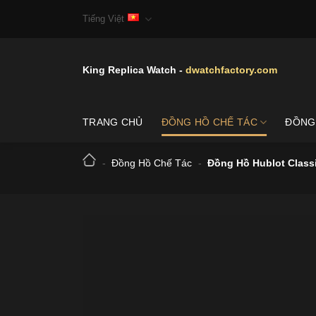
Skip
Tiếng Việt
to
content
King Replica Watch -
dwatchfactory.com
TRANG CHỦ
ĐỒNG HỒ CHẾ TÁC
ĐỒNG
-
Đồng Hồ Chế Tác
-
Đồng Hồ Hublot Class