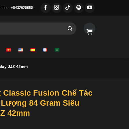
otline: +8432628998
 Máy JJZ 42mm
 Classic Fusion Chế Tác
 Lượng 84 Gram Siêu
JZ 42mm