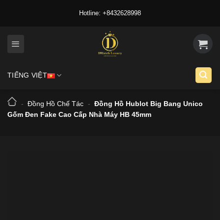
Skip
Hotline: +8432628998
to
content
TIẾNG VIỆT
-
Đồng Hồ Chế Tác
-
Đồng Hồ Hublot Big Bang Unico
Gốm Đen Fake Cao Cấp Nhà Máy HB 45mm