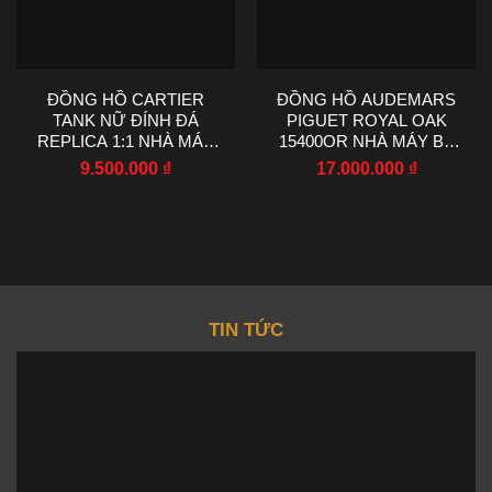
ĐỒNG HỒ CARTIER
ĐỒNG HỒ AUDEMARS
TANK NỮ ĐÍNH ĐÁ
PIGUET ROYAL OAK
REPLICA 1:1 NHÀ MÁY
15400OR NHÀ MÁY BF
AF 22X29MM
V4 CHẾ TÁC 41MM
9.500.000
₫
17.000.000
₫
TIN TỨC