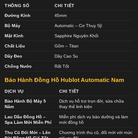
THÔNG SỐ
CHI TIẾT
Đường Kính
45mm
Bộ Máy
Automatic – Cơ Thuỵ Sỹ
Mặt Kính
Sapphire Nguyên Khối
Chất Liệu
Gốm – Titan
Dây Đeo
Dây Cao Su
Chống Nước
Rất Tốt
Bảo Hành Đồng Hồ Hublot Automatic Nam
DỊCH VỤ
CHI TIẾT
Bảo Hành Bộ Máy 5
Dịch vụ hỗ trợ trọn đời, sửa chữa
Năm
thay thế linh kiện
Lau Dầu Đồng Hồ –
Miễn phí dịch vụ bảo dưỡng và làm
Spa Làm Mới Miễn Phí
mới đồng hồ
Thu Cũ Đổi Mới – Lên
Chương trình thu cũ, đổi mới với mức
Đời Đồng Hồ Giá Tốt
giá ưu đãi