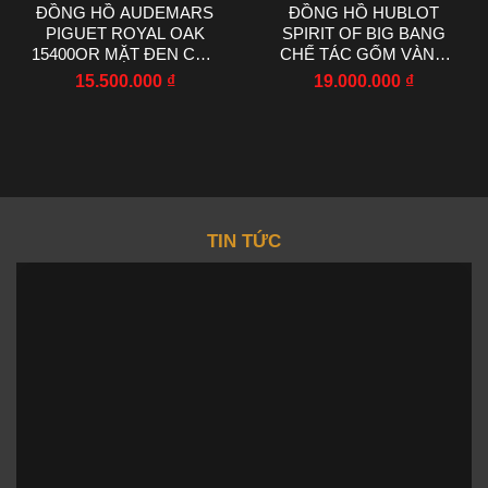
ĐỒNG HỒ AUDEMARS
ĐỒNG HỒ HUBLOT
PIGUET ROYAL OAK
SPIRIT OF BIG BANG
15400OR MẶT ĐEN CHẾ
CHẾ TÁC GỐM VÀNG
TÁC NHÀ MÁY IP 41MM
NHÀ MÁY AAA 42MM
15.500.000
₫
19.000.000
₫
TIN TỨC