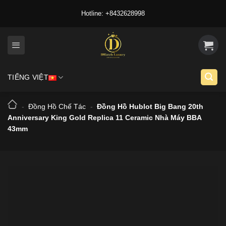
Skip
Hotline: +8432628998
to
content
TIẾNG VIỆT
-
Đồng Hồ Chế Tác
-
Đồng Hồ Hublot Big Bang 20th
Anniversary King Gold Replica 11 Ceramic Nhà Máy BBA
43mm