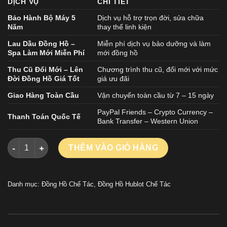
DỊCH VỤ
CHI TIẾT
Bảo Hành Bộ Máy 5
Dịch vụ hỗ trợ trọn đời, sửa chữa
Năm
thay thế linh kiện
Lau Dầu Đồng Hồ –
Miễn phí dịch vụ bảo dưỡng và làm
Spa Làm Mới Miễn Phí
mới đồng hồ
Thu Cũ Đổi Mới – Lên
Chương trình thu cũ, đổi mới với mức
Đời Đồng Hồ Giá Tốt
giá ưu đãi
Giao Hàng Toàn Cầu
Vận chuyển toàn cầu từ 7 – 15 ngày
PayPal Friends – Crypto Currency –
Thanh Toán Quốc Tế
Bank Transfer – Western Union
Đồng Hồ Hublot Big Bang 20th Anniversary King Gold Replica
THÊM VÀO GIỎ HÀNG
Danh mục:
Đồng Hồ Chế Tác
,
Đồng Hồ Hublot Chế Tác