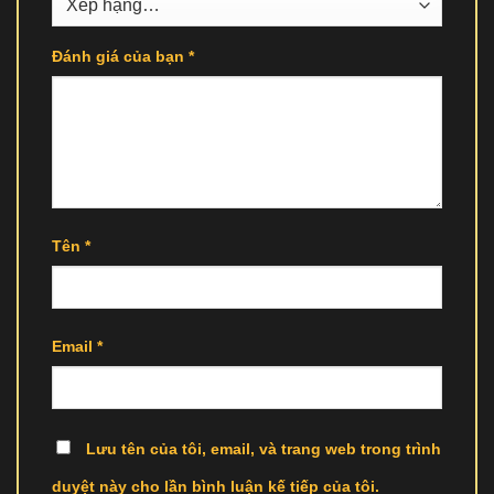
Đánh giá của bạn
*
Tên
*
Email
*
Lưu tên của tôi, email, và trang web trong trình
duyệt này cho lần bình luận kế tiếp của tôi.