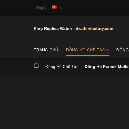
Skip
Tiếng Việt
to
content
King Replica Watch -
dwatchfactory.com
TRANG CHỦ
ĐỒNG HỒ CHẾ TÁC
ĐỒNG
-
Đồng Hồ Chế Tác
-
Đồng Hồ Franck Mulle