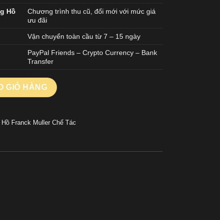
ng Hồ
Chương trình thu cũ, đổi mới với mức giá
ưu đãi
Vận chuyển toàn cầu từ 7 – 15 ngày
PayPal Friends – Crypto Currency – Bank
Transfer
ard V45 Tourbillon Chế Tác Carbon Nam 45mm số lượng
O GIỎ HÀNG
 Hồ Franck Muller Chế Tác