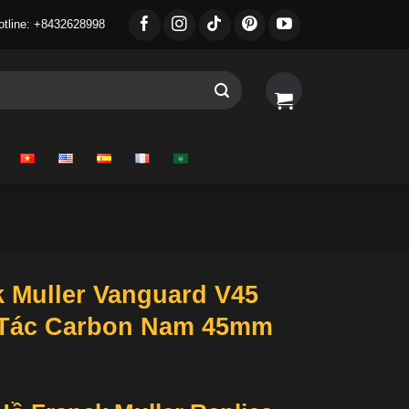
otline: +8432628998
 Muller Vanguard V45
ế Tác Carbon Nam 45mm