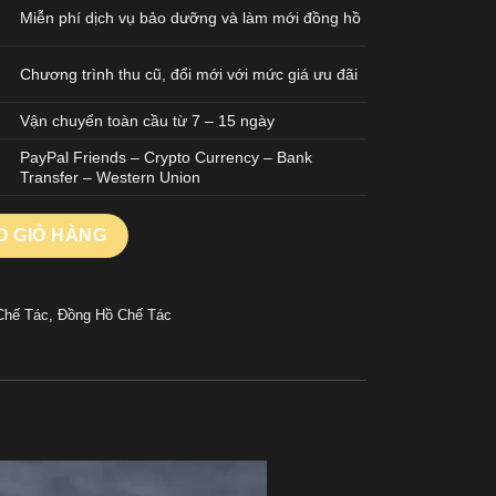
Miễn phí dịch vụ bảo dưỡng và làm mới đồng hồ
Chương trình thu cũ, đổi mới với mức giá ưu đãi
Vận chuyển toàn cầu từ 7 – 15 ngày
PayPal Friends – Crypto Currency – Bank
Transfer – Western Union
2 REP 11 MẠ VÀNG HỒNG MẶT SỐ MÀU HỒNG VỎ ĐÍNH FULL ĐÁ
O GIỎ HÀNG
Chế Tác
,
Đồng Hồ Chế Tác