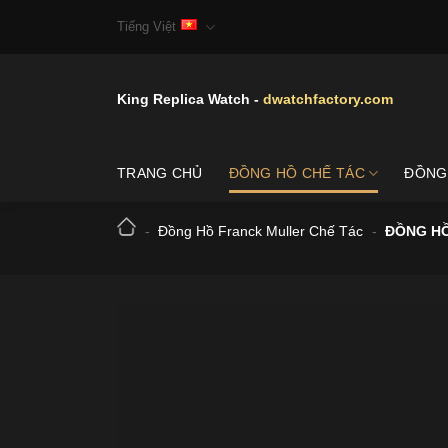
Skip
Tiếng Việt
to
content
King Replica Watch -
dwatchfactory.com
TRANG CHỦ
ĐỒNG HỒ CHẾ TÁC
ĐỒNG
-
Đồng Hồ Franck Muller Chế Tác
-
ĐỒNG HỒ