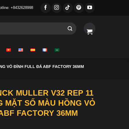
otline: +8432628998
NG VỎ ĐÍNH FULL ĐÁ ABF FACTORY 36MM
CK MULLER V32 REP 11
G MẶT SỐ MÀU HỒNG VỎ
 ABF FACTORY 36MM