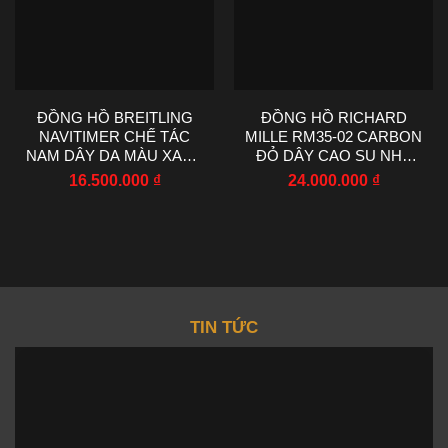
ĐỒNG HỒ BREITLING
ĐỒNG HỒ RICHARD
NAVITIMER CHẾ TÁC
MILLE RM35-02 CARBON
NAM DÂY DA MÀU XANH
ĐỎ DÂY CAO SU NHÀ
NHÀ MÁY EF 43MM
MÁY R7 44.5X50MM
16.500.000
₫
24.000.000
₫
TIN TỨC