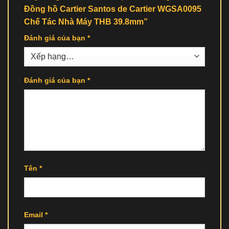
Đồng hồ Cartier Santos de Cartier WGSA0095
Chế Tác Nhà Máy THB 39.8mm”
Đánh giá của bạn
*
Đánh giá của bạn
*
Tên
*
Email
*