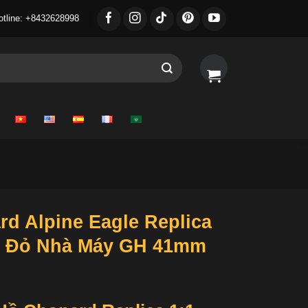
otline: +8432628998
d Alpine Eagle Replica
ố Đỏ Nhà Máy GH 41mm