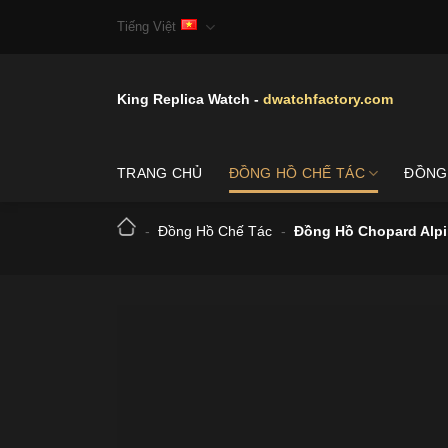
Skip
Tiếng Việt
to
content
King Replica Watch -
dwatchfactory.com
TRANG CHỦ
ĐỒNG HỒ CHẾ TÁC
ĐỒNG
-
Đồng Hồ Chế Tác
-
Đồng Hồ Chopard Alpi