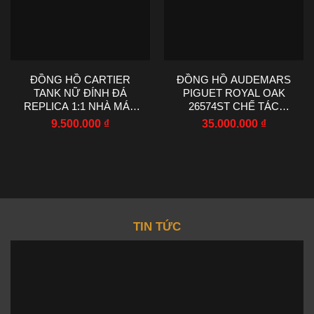
ĐỒNG HỒ CARTIER
ĐỒNG HỒ AUDEMARS
TANK NỮ ĐÍNH ĐÁ
PIGUET ROYAL OAK
REPLICA 1:1 NHÀ MÁY
26574ST CHẾ TÁC
AF 22X29MM
MOISSANITE BAGUETTE
9.500.000
₫
35.000.000
₫
41MM
TIN TỨC