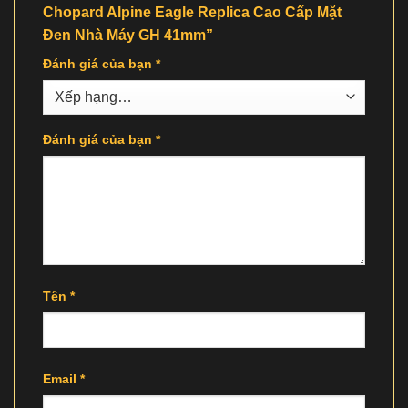
Chopard Alpine Eagle Replica Cao Cấp Mặt
Đen Nhà Máy GH 41mm”
Đánh giá của bạn
*
Đánh giá của bạn
*
Tên
*
Email
*