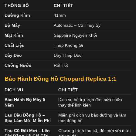
THÔNG SỐ
CHI TIẾT
Đường Kính
41mm
Bộ Máy
Automatic – Cơ Thụy Sỹ
Mặt Kính
Sapphire Nguyên Khối
Chất Liệu
Thép Không Gỉ
Dây Đeo
Dây Thép Đúc
Chống Nước
Rất Tốt
Bảo Hành Đồng Hồ Chopard Replica 1:1
DỊCH VỤ
CHI TIẾT
Bảo Hành Bộ Máy 5
Dịch vụ hỗ trợ trọn đời, sửa chữa
Năm
thay thế linh kiện
Lau Dầu Đồng Hồ –
Miễn phí dịch vụ bảo dưỡng và làm
Spa Làm Mới Miễn Phí
mới đồng hồ
Thu Cũ Đổi Mới – Lên
Chương trình thu cũ, đổi mới với mức
Đời Đồng Hồ Giá Tốt
giá ưu đãi