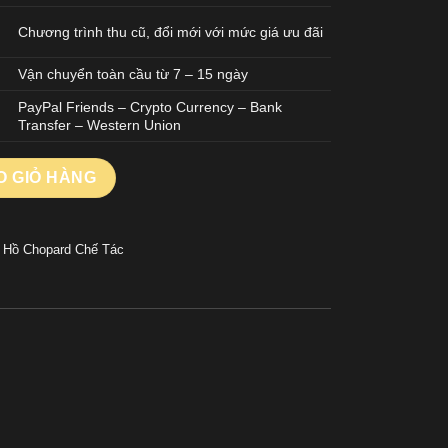
Chương trình thu cũ, đổi mới với mức giá ưu đãi
Vận chuyển toàn cầu từ 7 – 15 ngày
PayPal Friends – Crypto Currency – Bank
Transfer – Western Union
e Demi Mặt Xám Replica Cao Cấp Nhà Máy GH 41mm số lượng
O GIỎ HÀNG
 Hồ Chopard Chế Tác