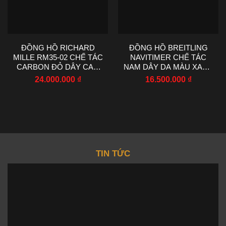
ĐỒNG HỒ RICHARD
ĐỒNG HỒ BREITLING
MILLE RM35-02 CHẾ TÁC
NAVITIMER CHẾ TÁC
CARBON ĐỎ DÂY CAO
NAM DÂY DA MÀU XANH
SU NHÀ MÁY RM
NHÀ MÁY EF 43MM
24.000.000
₫
16.500.000
₫
44.5X50MM
TIN TỨC