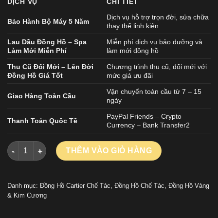
DỊCH VỤ
CHI TIẾT
Dịch vụ hỗ trợ trọn đời, sửa chữa
Bảo Hành Bộ Máy 5 Năm
thay thế linh kiện
Lau Dầu Đồng Hồ – Spa
Miễn phí dịch vụ bảo dưỡng và
Làm Mới Miễn Phí
làm mới đồng hồ
Thu Cũ Đổi Mới – Lên Đời
Chương trình thu cũ, đổi mới với
Đồng Hồ Giá Tốt
mức giá ưu đãi
Vận chuyển toàn cầu từ 7 – 15
Giao Hàng Toàn Cầu
ngày
PayPal Friends – Crypto
Thanh Toán Quốc Tế
Currency – Bank Transfer2
ĐỒNG HỒ CARTIER SANTOS REPLICA 11 DEMI MẠ VÀNG GOLD 
THÊM VÀO GIỎ HÀNG
Danh mục:
Đồng Hồ Cartier Chế Tác
,
Đồng Hồ Chế Tác
,
Đồng Hồ Vàng
& Kim Cương