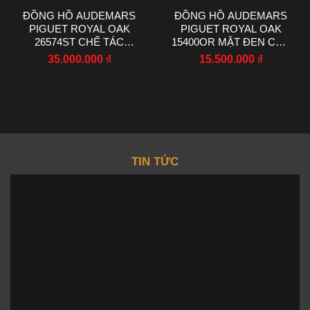
ĐỒNG HỒ AUDEMARS
ĐỒNG HỒ AUDEMARS
PIGUET ROYAL OAK
PIGUET ROYAL OAK
26574ST CHẾ TÁC
15400OR MẶT ĐEN CHẾ
MOISSANITE BAGUETTE
TÁC NHÀ MÁY IP 41MM
35.000.000
₫
15.500.000
₫
41MM
TIN TỨC