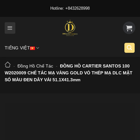
Skip
Hotline: +8432628998
to
content
TIẾNG VIỆT
-
Đồng Hồ Chế Tác
-
ĐỒNG HỒ CARTIER SANTOS 100
W2020009 CHẾ TÁC MẠ VÀNG GOLD VỎ THÉP MẠ DLC MẶT
SỐ MÀU ĐEN DÂY VẢI 51.1X41.3mm