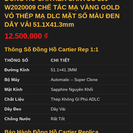
W2020009 CHẾ TÁC MẠ VÀNG GOLD
VỎ THÉP MẠ DLC MẶT SỐ MÀU ĐEN
DÂY VẢI 51.1X41.3mm
12.500.000
₫
Thông Số Đồng Hồ Cartier Rep 1:1
THÔNG SỐ
CHI TIẾT
Đường Kính
51.1×41.3MM
Bộ Máy
Automatic – Super Clone
Mặt Kính
Sapphire Nguyên Khối
Chất Liệu
Thép Không Gỉ Phủ ADLC
Dây Đeo
Dây Vải
Chống Nước
Rất Tốt
Bảo Hành Đồng Hồ Cartier Replica