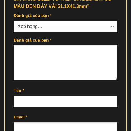
MÀU ĐEN DÂY VẢI 51.1X41.3mm”
Đánh giá của bạn
*
Đánh giá của bạn
*
Tên
*
Email
*