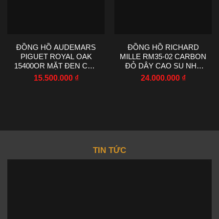
ĐỒNG HỒ AUDEMARS
ĐỒNG HỒ RICHARD
PIGUET ROYAL OAK
MILLE RM35-02 CARBON
15400OR MẶT ĐEN CHẾ
ĐỎ DÂY CAO SU NHÀ
TÁC NHÀ MÁY IP 41MM
MÁY R7 44.5X50MM
15.500.000
₫
24.000.000
₫
TIN TỨC