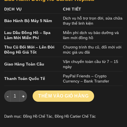
DỊCH VỤ
CHI TIẾT
Dịch vụ hỗ trợ trọn đời, sửa chữa
Bảo Hành Bộ Máy 5 Năm
thay thế linh kiện
Lau Dầu Đồng Hồ – Spa
Miễn phí dịch vụ bảo dưỡng và
Làm Mới Miễn Phí
làm mới đồng hồ
Thu Cũ Đổi Mới – Lên Đời
Chương trình thu cũ, đổi mới với
Đồng Hồ Giá Tốt
mức giá ưu đãi
Vận chuyển toàn cầu từ 7 – 15
Giao Hàng Toàn Cầu
ngày
PayPal Friends – Crypto
Thanh Toán Quốc Tế
Currency – Bank Transfer
ĐỒNG HỒ CARTIER SANTOS 100 W2020009 CHẾ TÁC MẠ VÀNG 
THÊM VÀO GIỎ HÀNG
Danh mục:
Đồng Hồ Chế Tác
,
Đồng Hồ Cartier Chế Tác