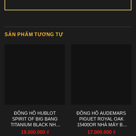
SẢN PHẨM TƯƠNG TỰ
ĐỒNG HỒ HUBLOT
ĐỒNG HỒ AUDEMARS
SPIRIT OF BIG BANG
PIGUET ROYAL OAK
TITANIUM BLACK NHÀ
15400OR NHÀ MÁY BF
MÁY BBF CHẾ TÁC
V4 CHẾ TÁC 41MM
19.000.000
₫
17.000.000
₫