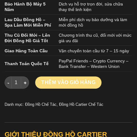
Bảo Hành Bộ Máy 5
Dịch vụ hỗ trợ trọn đời, sửa chữa
Năm
thay thế linh kiện
Lau Dầu Đồng Hồ –
Miễn phí dịch vụ bảo dưỡng và làm
Spa Làm Mới Miễn Phí
mới đồng hồ
Thu Cũ Đổi Mới – Lên
Chương trình thu cũ, đổi mới với mức
Đời Đồng Hồ Giá Tốt
giá ưu đãi
Giao Hàng Toàn Cầu
Vận chuyển toàn cầu từ 7 – 15 ngày
PayPal Friends – Crypto Currency –
Thanh Toán Quốc Tế
Bank Transfer – Western Union
ĐỒNG HỒ CARTIER BALLON BLEU REPLICA CAO CẤP MẶT SỐ 
THÊM VÀO GIỎ HÀNG
Danh mục:
Đồng Hồ Chế Tác
,
Đồng Hồ Cartier Chế Tác
GIỚI THIỆU ĐỒNG HỒ CARTIER