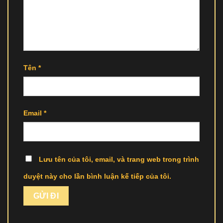
Tên
*
Email
*
Lưu tên của tôi, email, và trang web trong trình
duyệt này cho lần bình luận kế tiếp của tôi.