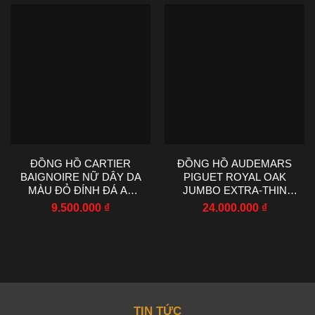
ĐỒNG HỒ CARTIER
ĐỒNG HỒ AUDEMARS
BAIGNOIRE NỮ DÂY DA
PIGUET ROYAL OAK
MÀU ĐỎ ĐÍNH ĐÁ AF
JUMBO EXTRA-THIN
FACTORY 23X31MM
15202IP TITANIUM ZF
9.500.000
₫
24.000.000
₫
39MM
TIN TỨC