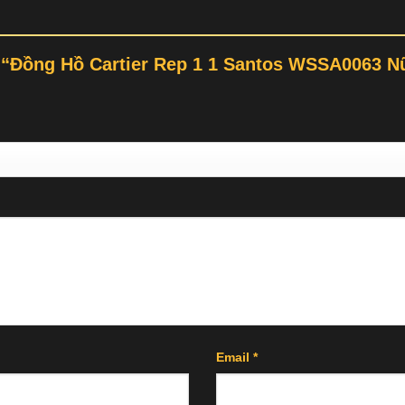
t “Đồng Hồ Cartier Rep 1 1 Santos WSSA0063 
Email
*