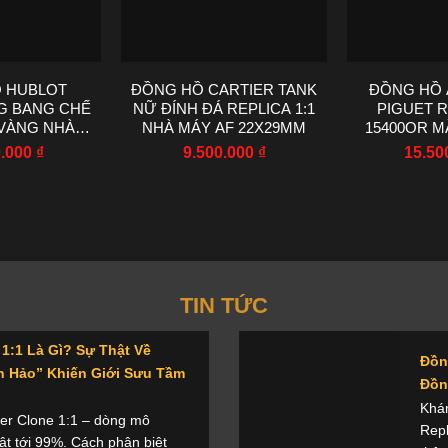
 HUBLOT
ĐỒNG HỒ CARTIER TANK
ĐỒNG HỒ
IG BANG CHẾ
NỮ ĐÍNH ĐÁ REPLICA 1:1
PIGUET 
VÀNG NHÀ
NHÀ MÁY AF 22X29MM
15400OR M
A 42MM
TÁC NHÀ M
0.000
₫
9.500.000
₫
15.50
TIN TỨC
1:1 Là Gì? Sự Thật Về
Đồn
 Hảo” Khiến Giới Sưu Tầm
Đồn
Khám
r Clone 1:1 – dòng mô
Repl
ật tới 99%. Cách phân biệt