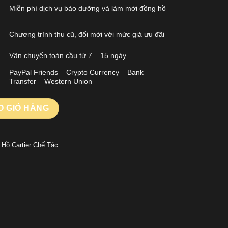
Miễn phí dịch vụ bảo dưỡng và làm mới đồng hồ
Chương trình thu cũ, đổi mới với mức giá ưu đãi
Vận chuyển toàn cầu từ 7 – 15 ngày
PayPal Friends – Crypto Currency – Bank
Transfer – Western Union
tos WSSA0063 Nữ Mặt Xanh Blue Nhà Máy BV 35,1mm số lượng
O GIỎ HÀNG
 Hồ Cartier Chế Tác