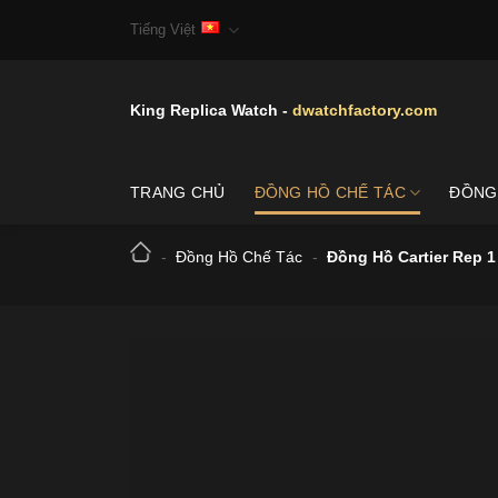
Skip
Tiếng Việt
to
content
King Replica Watch -
dwatchfactory.com
TRANG CHỦ
ĐỒNG HỒ CHẾ TÁC
ĐỒNG
-
Đồng Hồ Chế Tác
-
Đồng Hồ Cartier Rep 