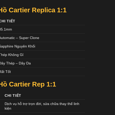
 Cartier Replica 1:1
CHI TIẾT
35.1mm
Automatic – Super Clone
Sapphire Nguyên Khối
Thép Không Gỉ
Dây Thép – Dây Da
Rất Tốt
ồ Cartier
Rep 1:1
CHI TIẾT
Dịch vụ hỗ trợ trọn đời, sửa chữa thay thế linh
kiện