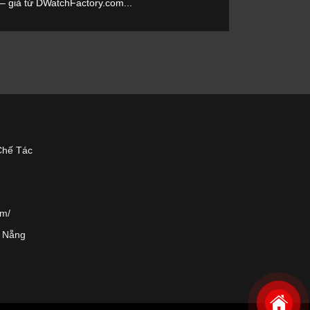
 – giả từ DWatchFactory.com...
Chế Tác
om/
à Nẵng