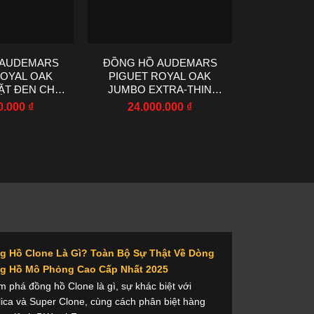
 AUDEMARS
ĐỒNG HỒ AUDEMARS
ĐỒNG H
ROYAL OAK
PIGUET ROYAL OAK
MILLE RM3
ẶT ĐEN CHẾ
JUMBO EXTRA-THIN
ĐỎ DÂY 
ÁY IP 41MM
15202IP TITANIUM ZF
MÁY R7 
0.000
₫
24.000.000
₫
24.0
39MM
g Hồ Clone Là Gì? Toàn Bộ Sự Thật Về Dòng
g Hồ Mô Phỏng Cao Cấp Nhất 2025
 phá đồng hồ Clone là gì, sự khác biệt với
ica và Super Clone, cùng cách phân biệt hàng