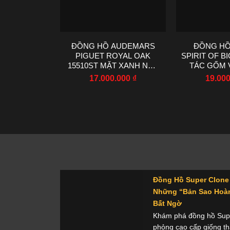
ĐỒNG HỒ AUDEMARS
ĐỒNG HỒ
PIGUET ROYAL OAK
SPIRIT OF B
15510ST MẶT XANH NHÀ
TÁC GỐM 
MÁY TWT 41MM
MÁY AA
17.000.000
₫
19.00
Đồng Hồ Super Clone 
Những “Bản Sao Hoàn
Bất Ngờ
Khám phá đồng hồ Supe
phỏng cao cấp giống th