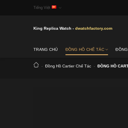
Skip
Tiếng Việt
to
content
King Replica Watch -
dwatchfactory.com
TRANG CHỦ
ĐỒNG HỒ CHẾ TÁC
ĐỒNG
-
Đồng Hồ Cartier Chế Tác
-
ĐỒNG HỒ CART