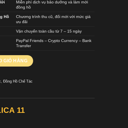
Mới
Miễn phí dịch vụ bảo dưỡng và làm mới
đồng hồ
ng Hồ
Chương trình thu cũ, đổi mới với mức giá
ưu đãi
Vận chuyển toàn cầu từ 7 – 15 ngày
PayPal Friends – Crypto Currency – Bank
Transfer
RBILLON REPLICA 11 MẶT SỐ VÂN GUILOCHE DÂY DA 41MM số 
O GIỎ HÀNG
c
,
Đồng Hồ Chế Tác
ICA 11