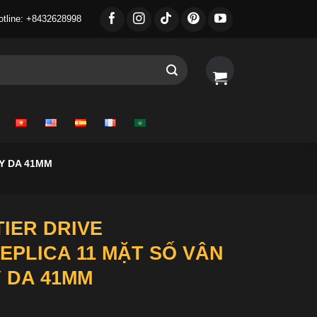
otline: +8432628998
Y DA 41MM
IER DRIVE
EPLICA 11 MẶT SỐ VÂN
 DA 41MM